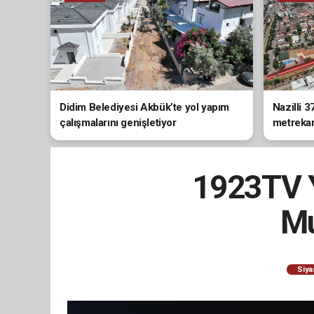
Didim Belediyesi Akbük’te yol yapım
Nazilli 3
çalışmalarını genişletiyor
metrekare
tamamla
1923TV Y
Mu
Siya