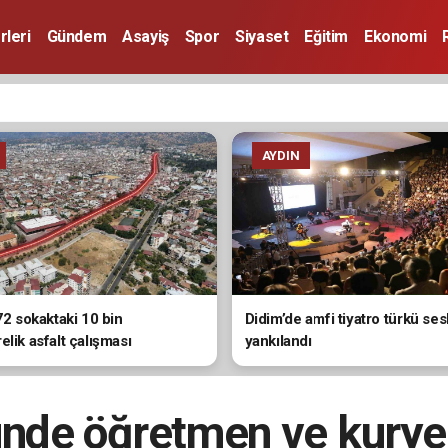
rleri
Gündem
Asayiş
Spor
Siyaset
Eğitim
Ekonomi
AYDIN
72 sokaktaki 10 bin
Didim’de amfi tiyatro türkü ses
lik asfalt çalışması
yankılandı
ndı
ünde öğretmen ve kurye