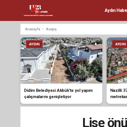
Aydın Habe
Anasayfa
Asayiş
AYDIN
AYDIN
Didim Belediyesi Akbük’te yol yapım
Nazilli 3
çalışmalarını genişletiyor
metrekare
tamamla
Lise ön