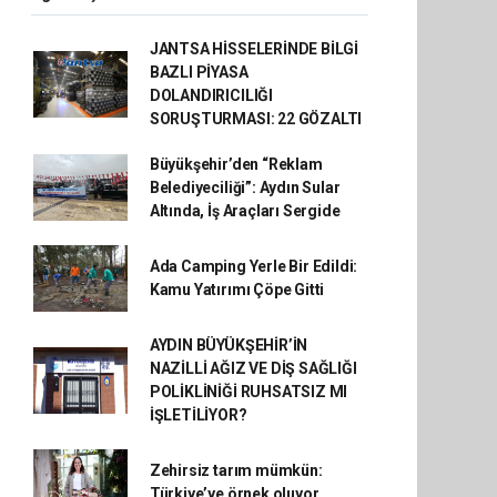
JANTSA HİSSELERİNDE BİLGİ
BAZLI PİYASA
DOLANDIRICILIĞI
SORUŞTURMASI: 22 GÖZALTI
Büyükşehir’den “Reklam
Belediyeciliği”: Aydın Sular
Altında, İş Araçları Sergide
Ada Camping Yerle Bir Edildi:
Kamu Yatırımı Çöpe Gitti
AYDIN BÜYÜKŞEHİR’İN
NAZİLLİ AĞIZ VE DİŞ SAĞLIĞI
POLİKLİNİĞİ RUHSATSIZ MI
İŞLETİLİYOR?
Zehirsiz tarım mümkün:
Türkiye’ye örnek oluyor