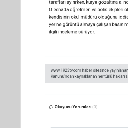
tarafları ayırırken, kurye gözaltına alınd
O esnada öğretmen ve polis ekipleri o
kendisinin okul müdürü olduğunu iddia
yerine görüntü almaya çalışan basın m
ilgili inceleme sürüyor.
www.1923tv.com haber sitesinde yayınlanan hab
Kanunu’ndan kaynaklanan her türlü hakları sak
Okuyucu Yorumları
(0)