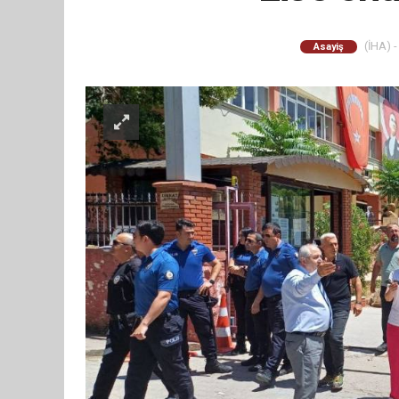
(İHA) -
Asayiş