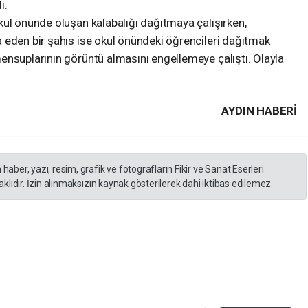
ı.
kul önünde oluşan kalabalığı dağıtmaya çalışırken,
 eden bir şahıs ise okul önündeki öğrencileri dağıtmak
ensuplarının görüntü almasını engellemeye çalıştı. Olayla
AYDIN HABERİ
er, yazı, resim, grafik ve fotografların Fikir ve Sanat Eserleri
lıdır. İzin alınmaksızın kaynak gösterilerek dahi iktibas edilemez.