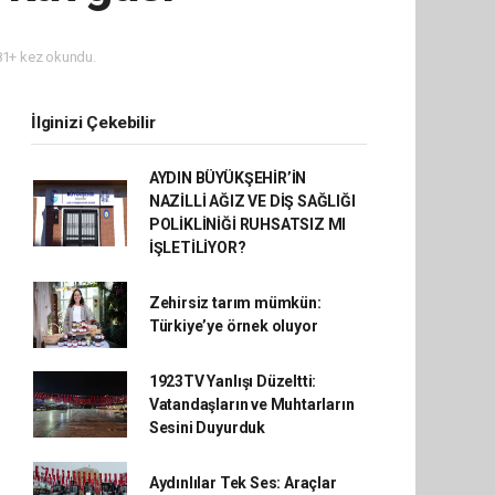
1+ kez okundu.
İlginizi Çekebilir
AYDIN BÜYÜKŞEHİR’İN
NAZİLLİ AĞIZ VE DİŞ SAĞLIĞI
POLİKLİNİĞİ RUHSATSIZ MI
İŞLETİLİYOR?
Zehirsiz tarım mümkün:
Türkiye’ye örnek oluyor
1923TV Yanlışı Düzeltti:
Vatandaşların ve Muhtarların
Sesini Duyurduk
Aydınlılar Tek Ses: Araçlar