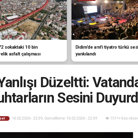
72 sokaktaki 10 bin
Didim’de amfi tiyatro türkü ses
lik asfalt çalışması
yankılandı
ndı
anlışı Düzeltti: Vatanda
htarların Sesini Duyur
16.02.2026 - 22:39, Güncelleme: 16.02.2026 - 22:39
1511+ kez okun
set