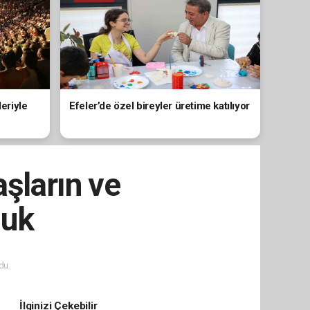
leriyle
Efeler’de özel bireyler üretime katılıyor
şların ve
duk
du.
İlginizi Çekebilir