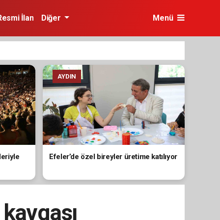
Resmi İlan
Diğer
Menü
AYDIN
leriyle
Efeler’de özel bireyler üretime katılıyor
 kavgası