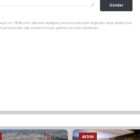
Gönder
uyor ve 1923tv.com sitesine yaptığınız yorumunuzla ilgili doğrudan veya dolaylı tüm
m yorumlardan site yönetimi hiçbir şekilde sorumlu tutulamaz.
AYDIN