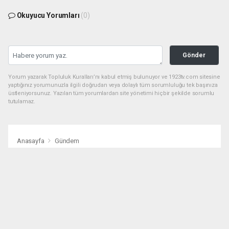
Okuyucu Yorumları
(0)
Gönder
Yorum yazarak Topluluk Kuralları’nı kabul etmiş bulunuyor ve 1923tv.com sitesine
yaptığınız yorumunuzla ilgili doğrudan veya dolaylı tüm sorumluluğu tek başınıza
üstleniyorsunuz. Yazılan tüm yorumlardan site yönetimi hiçbir şekilde sorumlu
tutulamaz.
Anasayfa
Gündem
Ada Camping Yerle Bir Edildi:
Kamu Yatırımı Çöpe Gitti
GÜNDEM
24.02.2026 - 11:30, Güncelleme: 24.02.2026 - 11:30
2542+ kez okundu.