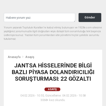
Gönder
Yorum yazarak Topluluk Kuralları’nı kabul etmiş bulunuyor ve 1923tv.com sitesine
yaptığınız yorumunuzla ilgili doğrudan veya dolaylı tüm sorumluluğu tek başınıza
üstleniyorsunuz. Yazılan tüm yorumlardan site yönetimi hiçbir şekilde sorumlu
tutulamaz.
Anasayfa
Asayiş
JANTSA HİSSELERİNDE BİLGİ
BAZLI PİYASA DOLANDIRICILIĞI
SORUŞTURMASI: 22 GÖZALTI
ASAYIŞ
04.02.2026 - 10:55, Güncelleme: 04.02.2026 - 10:58
3068+ kez okundu.