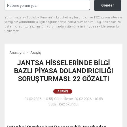
Gönder
Yorum yazarak Topluluk Kuralları’nı kabul etmiş bulunuyor ve 1923tv.com sitesine
yaptığınız yorumunuzla ilgili doğrudan veya dolaylı tüm sorumluluğu tek başınıza
üstleniyorsunuz. Yazılan tüm yorumlardan site yönetimi hiçbir şekilde sorumlu
tutulamaz.
Anasayfa
Asayiş
JANTSA HİSSELERİNDE BİLGİ
BAZLI PİYASA DOLANDIRICILIĞI
SORUŞTURMASI: 22 GÖZALTI
ASAYIŞ
04.02.2026 - 10:55, Güncelleme: 04.02.2026 - 10:58
3062+ kez okundu.