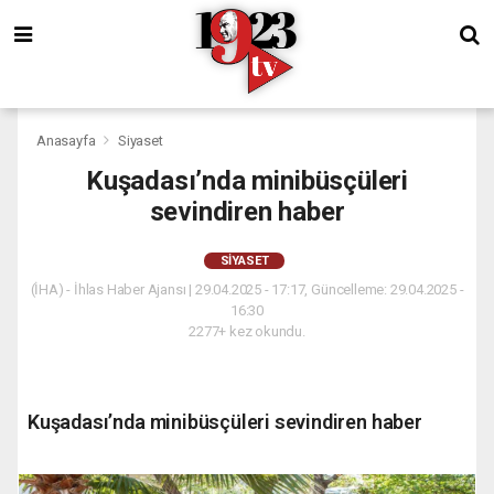
Anasayfa
Siyaset
Kuşadası’nda minibüsçüleri
sevindiren haber
SIYASET
(İHA) - İhlas Haber Ajansı | 29.04.2025 - 17:17, Güncelleme: 29.04.2025 -
16:30
2277+ kez okundu.
Kuşadası’nda minibüsçüleri sevindiren haber