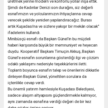
üretmek yerine modern ve konforlu yollar inşa ettik.
Şimdi de Kadınlar Denizi son durağını, siz değerli
esnafımızın ve yolcularımızın ihtiyaçlarına cevap
verecek şekilde yeniden yapılandıracağız. Burası
artık Kuşadası’na ve sizlere yakışır bir mekân olacak"
ifadelerini kullandı.
Minibüsçü esnafı da Başkan Günel’in bu müjdeli
haberi karşısında büyük bir memnuniyet ve heyecan
duydu. Kooperatif Başkanı Timuçin Akkuş, Başkan
Günel’e esnafın sorunlarına gösterdiği ilgi ve çözüm
odaklı yaklaşımı nedeniyle teşekkürlerini iletti.
Toplantı boyunca esnafın talep ve önerilerini dikkatle
dinleyen Başkan Günel, yöneltilen sorulara da
içtenlikle cevap verdi.
Bu önemli yatırım hamlesiyle Kuşadası Belediyesi,
sadece ulaşım altyapısını güçlendirmekle kalmıyor,
aynı zamanda esnafına verdiği değeri de bir kez
daha gözler önüne seriyor.