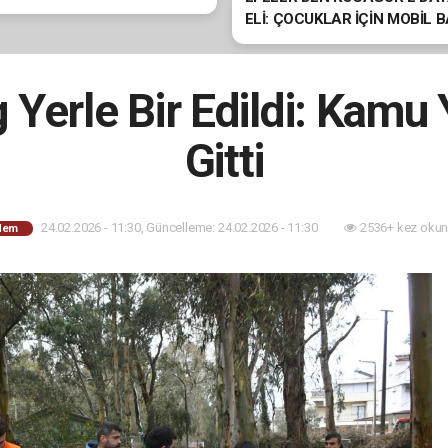
ELİ: ÇOCUKLAR İÇİN MOBİL 
HİZMETİ
Yerle Bir Edildi: Kamu 
Gitti
24.02.2026 - 11:30, Güncelleme: 24.02.2026 - 11:30
2536+ kez okun
dem