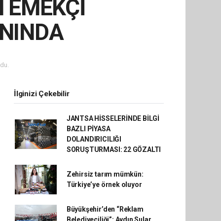
N EMEKÇİ
ANINDA
du.
İlginizi Çekebilir
JANTSA HİSSELERİNDE BİLGİ
BAZLI PİYASA
DOLANDIRICILIĞI
SORUŞTURMASI: 22 GÖZALTI
Zehirsiz tarım mümkün:
Türkiye’ye örnek oluyor
Büyükşehir’den “Reklam
Belediyeciliği”: Aydın Sular