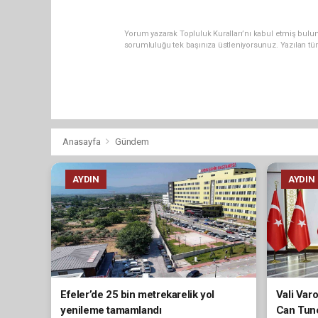
Yorum yazarak Topluluk Kuralları’nı kabul etmiş bulun
sorumluluğu tek başınıza üstleniyorsunuz. Yazılan tü
Anasayfa
Gündem
AYDIN
AYDIN
Efeler’de 25 bin metrekarelik yol
Vali Var
yenileme tamamlandı
Can Tunc