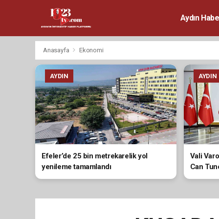
Aydın Habe
Anasayfa
Ekonomi
AYDIN
AYDIN
Efeler’de 25 bin metrekarelik yol
Vali Var
yenileme tamamlandı
Can Tunc