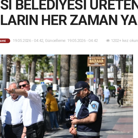
I BELEDİYESİ ÜRETE
LARIN HER ZAMAN Y
19.05.2026 - 04:42, Güncelleme: 19.05.2026 - 04:42
1202+ kez okun
omi