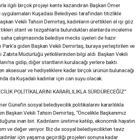
rla ilgili birçok projeyi kente kazandıran Başkan Ömer
i uygulamaları Kuşadası Belediyesi tarafından titizlikle
kan Vekili Tahsin Demirtaş, kadınların ürettikleri el işi göz
ettikleri stant ve tezgahlarla bulundukları alanlarda inceleme
n saha çalışmasında belediye meclis üyeleri de hazır
Park’a giden Başkan Vekili Demirtaş, buraya yerleştirilen ve
li Zabıta Müdürlüğü yetkililerinden bilgi aldı. Başkan Vekili
ı’na gidip, diğer stantların kurulacağı yerlere baktı.
den aksesuar ve hediyeliklere kadar birçok ürünün bulunacağı
nda da Kuşadalı kadınlar için can suyu olacak.
CİLİK POLİTİKALARINI KARARLILIKLA SÜRDÜRECEĞİZ”
Günel’in sosyal belediyecilik politikalarını kararlılıkla
n Başkan Vekili Tahsin Demirtaş, “Öncelikle Başkanımız
ğuna inan biri. Kadınların üretime katılıp, ekonomik hayatın
m ve değer veriyor. Biz de sosyal belediyecilikten taviz
dınlar için yaşama geçirdiği projeleri sonuna kadar