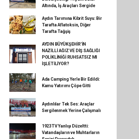
Altında, İş Araçları Sergide
Aydın Tarımına Kibrit Suyu: Bir
Tarafta Aflatoksin, Diğer
Tarafta Tağşiş
AYDIN BÜYÜKŞEHİR’İN
NAZİLLİ AĞIZ VE DİŞ SAĞLIĞI
POLİKLİNİĞİ RUHSATSIZ MI
İŞLETİLİYOR?
Ada Camping Yerle Bir Edildi:
Kamu Yatırımı Çöpe Gitti
Aydınlılar Tek Ses: Araçlar
Sergilenmek Yerine Çalışmalı
1923TV Yanlışı Düzeltti:
Vatandaşların ve Muhtarların
Sesini Duyurduk