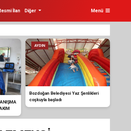
Resmi İlan
Diğer
Menü
AYDIN
Bozdoğan Belediyesi Yaz Şenlikleri
coşkuyla başladı
YANIŞMA
BAKIM