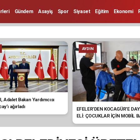
rleri
Gündem
Asayiş
Spor
Siyaset
Eğitim
Ekonomi
AYDIN
ol, Adalet Bakan Yardımcısı
ay’ı ağırladı
EFELER’DEN KOCAGÜR’E DA
ELİ: ÇOCUKLAR İÇİN MOBİL 
HİZMETİ