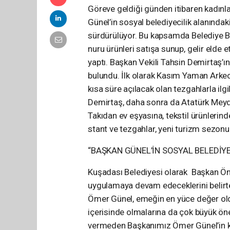
Göreve geldiği günden itibaren kadınla
Günel’in sosyal belediyecilik alanındak
sürdürülüyor. Bu kapsamda Belediye Baş
nuru ürünleri satışa sunup, gelir elde 
yaptı. Başkan Vekili Tahsin Demirtaş’ı
bulundu. İlk olarak Kasım Yaman Arkeo 
kısa süre açılacak olan tezgahlarla ilgi
Demirtaş, daha sonra da Atatürk Meydan
Takıdan ev eşyasına, tekstil ürünlerin
stant ve tezgahlar, yeni turizm sezonu
“BAŞKAN GÜNEL’İN SOSYAL BELEDİYE
Kuşadası Belediyesi olarak Başkan Ömer 
uygulamaya devam edeceklerini belirte
Ömer Günel, emeğin en yüce değer oldu
içerisinde olmalarına da çok büyük öne
vermeden Başkanımız Ömer Günel’in ka