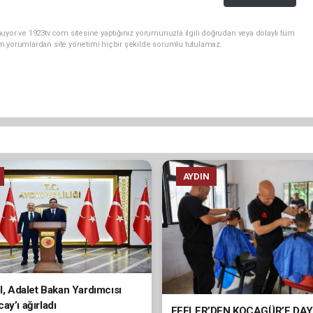
uyor ve 1923tv.com sitesine yaptığınız yorumunuzla ilgili doğrudan veya dolaylı tüm
m yorumlardan site yönetimi hiçbir şekilde sorumlu tutulamaz.
AYDIN
ol, Adalet Bakan Yardımcısı
ay’ı ağırladı
EFELER’DEN KOCAGÜR’E DA