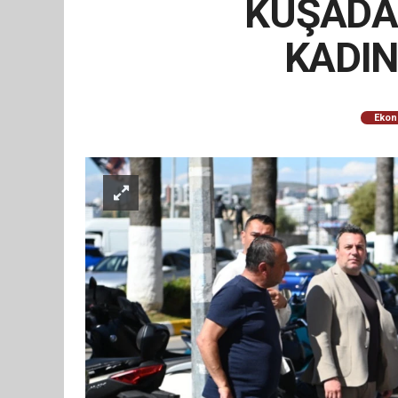
KUŞADAS
KADIN
Ekon