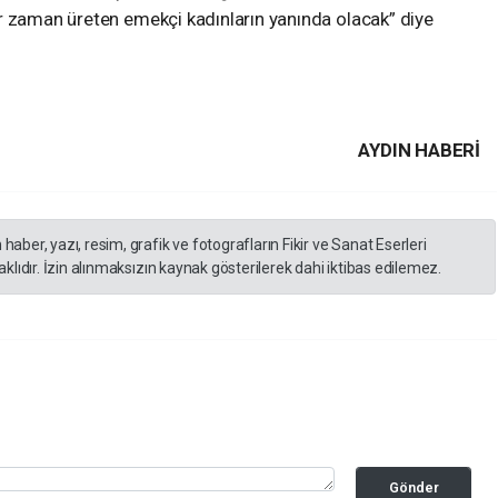
r zaman üreten emekçi kadınların yanında olacak” diye
AYDIN HABERİ
er, yazı, resim, grafik ve fotografların Fikir ve Sanat Eserleri
lıdır. İzin alınmaksızın kaynak gösterilerek dahi iktibas edilemez.
Gönder