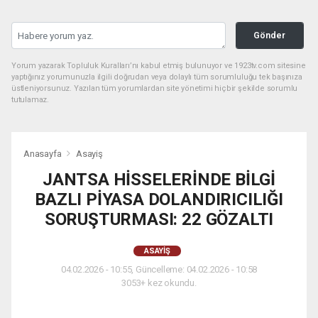
Gönder
Yorum yazarak Topluluk Kuralları’nı kabul etmiş bulunuyor ve 1923tv.com sitesine
yaptığınız yorumunuzla ilgili doğrudan veya dolaylı tüm sorumluluğu tek başınıza
üstleniyorsunuz. Yazılan tüm yorumlardan site yönetimi hiçbir şekilde sorumlu
tutulamaz.
Anasayfa
Asayiş
JANTSA HİSSELERİNDE BİLGİ
BAZLI PİYASA DOLANDIRICILIĞI
SORUŞTURMASI: 22 GÖZALTI
ASAYIŞ
04.02.2026 - 10:55, Güncelleme: 04.02.2026 - 10:58
3053+ kez okundu.