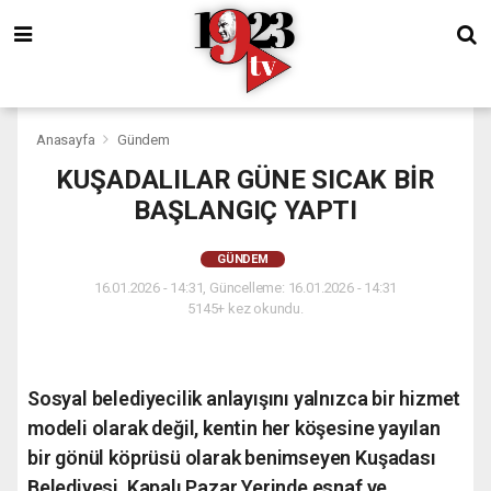
Anasayfa
Gündem
KUŞADALILAR GÜNE SICAK BİR
BAŞLANGIÇ YAPTI
GÜNDEM
16.01.2026 - 14:31, Güncelleme: 16.01.2026 - 14:31
5145+ kez okundu.
Sosyal belediyecilik anlayışını yalnızca bir hizmet
modeli olarak değil, kentin her köşesine yayılan
bir gönül köprüsü olarak benimseyen Kuşadası
Belediyesi, Kapalı Pazar Yerinde esnaf ve