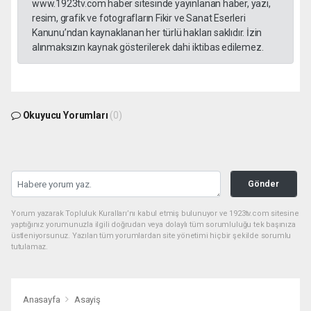
www.1923tv.com haber sitesinde yayınlanan haber, yazı,
resim, grafik ve fotografların Fikir ve Sanat Eserleri
Kanunu’ndan kaynaklanan her türlü hakları saklıdır. İzin
alınmaksızın kaynak gösterilerek dahi iktibas edilemez.
Okuyucu Yorumları
(0)
Gönder
Yorum yazarak Topluluk Kuralları’nı kabul etmiş bulunuyor ve 1923tv.com sitesine
yaptığınız yorumunuzla ilgili doğrudan veya dolaylı tüm sorumluluğu tek başınıza
üstleniyorsunuz. Yazılan tüm yorumlardan site yönetimi hiçbir şekilde sorumlu
tutulamaz.
Anasayfa
Asayiş