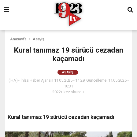
Anasayfa
Asayiş
Kural tanımaz 19 sürücü cezadan
kaçamadı
ASAYIŞ
(İHA) - İhlas Haber Ajansı | 11.05.2025 - 14:29, Güncelleme: 11.05.2025 -
10:31
2022+ kez okundu.
Kural tanımaz 19 sürücü cezadan kaçamadı