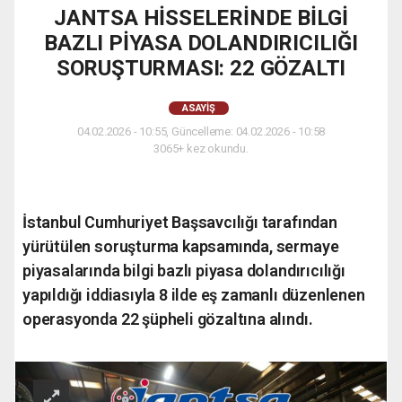
JANTSA HİSSELERİNDE BİLGİ
BAZLI PİYASA DOLANDIRICILIĞI
SORUŞTURMASI: 22 GÖZALTI
ASAYIŞ
04.02.2026 - 10:55, Güncelleme: 04.02.2026 - 10:58
3065+ kez okundu.
İstanbul Cumhuriyet Başsavcılığı tarafından
yürütülen soruşturma kapsamında, sermaye
piyasalarında bilgi bazlı piyasa dolandırıcılığı
yapıldığı iddiasıyla 8 ilde eş zamanlı düzenlenen
operasyonda 22 şüpheli gözaltına alındı.