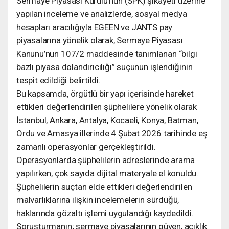
Sermaye Piyasası Kurulu’nun (SPK) şikâyeti üzerine
yapılan inceleme ve analizlerde, sosyal medya
hesapları aracılığıyla EGEEN ve JANTS pay
piyasalarına yönelik olarak, Sermaye Piyasası
Kanunu’nun 107/2 maddesinde tanımlanan “bilgi
bazlı piyasa dolandırıcılığı” suçunun işlendiğinin
tespit edildiği belirtildi.
Bu kapsamda, örgütlü bir yapı içerisinde hareket
ettikleri değerlendirilen şüphelilere yönelik olarak
İstanbul, Ankara, Antalya, Kocaeli, Konya, Batman,
Ordu ve Amasya illerinde 4 Şubat 2026 tarihinde eş
zamanlı operasyonlar gerçekleştirildi.
Operasyonlarda şüphelilerin adreslerinde arama
yapılırken, çok sayıda dijital materyale el konuldu.
Şüphelilerin suçtan elde ettikleri değerlendirilen
malvarlıklarına ilişkin incelemelerin sürdüğü,
haklarında gözaltı işlemi uygulandığı kaydedildi.
Soruşturmanın; sermaye piyasalarının güven, açıklık