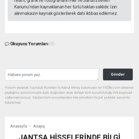
resim, grafik ve fotografların Fikir ve Sanat Eserleri
Kanunu’ndan kaynaklanan her türlü hakları saklıdır. İzin
alınmaksızın kaynak gösterilerek dahi iktibas edilemez.
Okuyucu Yorumları
(0)
Gönder
Yorum yazarak Topluluk Kuralları’nı kabul etmiş bulunuyor ve 1923tv.com sitesine
yaptığınız yorumunuzla ilgili doğrudan veya dolaylı tüm sorumluluğu tek başınıza
üstleniyorsunuz. Yazılan tüm yorumlardan site yönetimi hiçbir şekilde sorumlu
tutulamaz.
Anasayfa
Asayiş
JANTSA HİSSELERİNDE BİLGİ