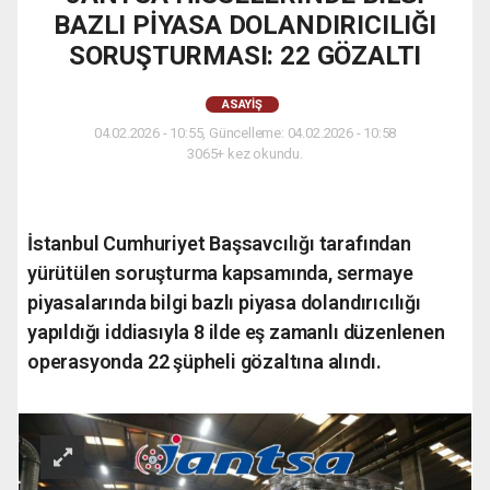
BAZLI PİYASA DOLANDIRICILIĞI
SORUŞTURMASI: 22 GÖZALTI
ASAYIŞ
04.02.2026 - 10:55, Güncelleme: 04.02.2026 - 10:58
3065+ kez okundu.
İstanbul Cumhuriyet Başsavcılığı tarafından
yürütülen soruşturma kapsamında, sermaye
piyasalarında bilgi bazlı piyasa dolandırıcılığı
yapıldığı iddiasıyla 8 ilde eş zamanlı düzenlenen
operasyonda 22 şüpheli gözaltına alındı.