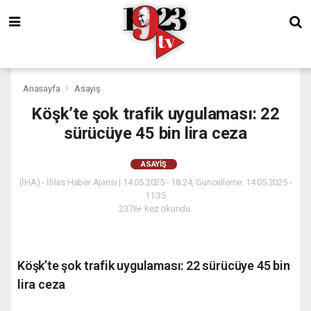
Anasayfa
Asayiş
Köşk’te şok trafik uygulaması: 22
sürücüye 45 bin lira ceza
ASAYIŞ
(İHA) - İhlas Haber Ajansı | 14.05.2025 - 18:24, Güncelleme: 14.05.2025 -
11:35
2376+ kez okundu.
Köşk’te şok trafik uygulaması: 22 sürücüye 45 bin
lira ceza