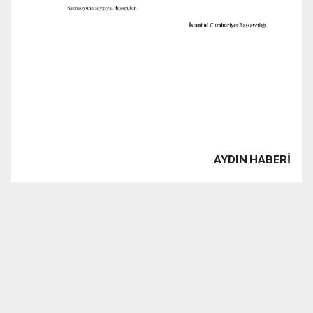
AYDIN HABERİ
www.1923tv.com haber sitesinde yayınlanan haber, yazı,
resim, grafik ve fotografların Fikir ve Sanat Eserleri
Kanunu’ndan kaynaklanan her türlü hakları saklıdır. İzin