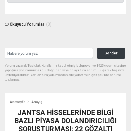
Okuyucu Yorumları
(0)
Gönder
Yorum yazarak Topluluk Kuralları’nı kabul etmiş bulunuyor ve 1923tv.com sitesine
yaptığınız yorumunuzla ilgili doğrudan veya dolaylı tüm sorumluluğu tek başınıza
üstleniyorsunuz. Yazılan tüm yorumlardan site yönetimi hiçbir şekilde sorumlu
tutulamaz.
Anasayfa
Asayiş
JANTSA HİSSELERİNDE BİLGİ
BAZLI PİYASA DOLANDIRICILIĞI
SORUŞTURMASI: 22 GÖZALTI