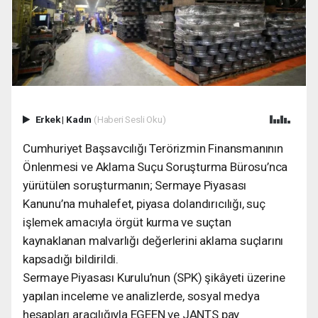
Erkek
|
Kadın
(Haberi Sesli Oku)
Cumhuriyet Başsavcılığı Terörizmin Finansmanının
Önlenmesi ve Aklama Suçu Soruşturma Bürosu’nca
yürütülen soruşturmanın; Sermaye Piyasası
Kanunu’na muhalefet, piyasa dolandırıcılığı, suç
işlemek amacıyla örgüt kurma ve suçtan
kaynaklanan malvarlığı değerlerini aklama suçlarını
kapsadığı bildirildi.
Sermaye Piyasası Kurulu’nun (SPK) şikâyeti üzerine
yapılan inceleme ve analizlerde, sosyal medya
hesapları aracılığıyla EGEEN ve JANTS pay