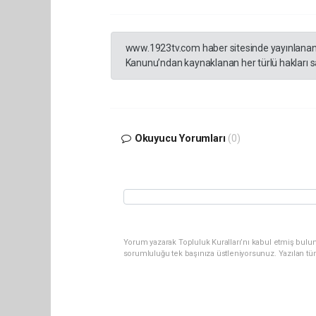
www.1923tv.com haber sitesinde yayınlanan hab
Kanunu’ndan kaynaklanan her türlü hakları sak
Okuyucu Yorumları
(0)
Yorum yazarak Topluluk Kuralları’nı kabul etmiş bulun
sorumluluğu tek başınıza üstleniyorsunuz. Yazılan tü