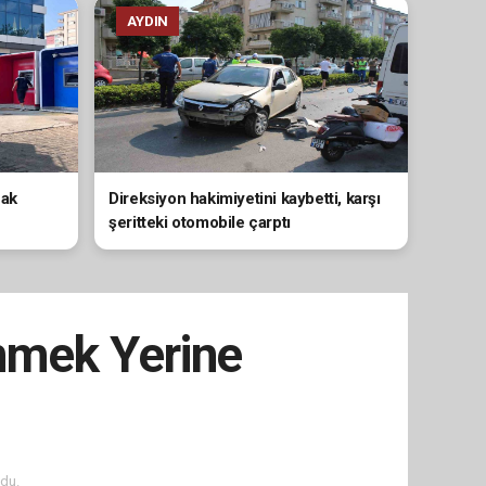
AYDIN
nak
Direksiyon hakimiyetini kaybetti, karşı
şeritteki otomobile çarptı
enmek Yerine
du.