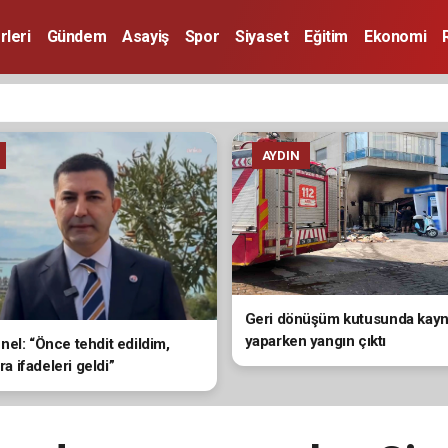
rleri
Gündem
Asayiş
Spor
Siyaset
Eğitim
Ekonomi
AYDIN
Geri dönüşüm kutusunda kay
yaparken yangın çıktı
el: “Önce tehdit edildim,
ira ifadeleri geldi”