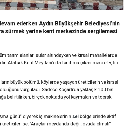
k devam ederken Aydın Büyükşehir Belediyesi’nin
haya sürmek yerine kent merkezinde sergilemesi
tarım alanları sular altındayken ve kırsal mahallelerde
ydın Atatürk Kent Meydanı’nda tanıtıma çıkarılması eleştiri
ın büyük bölümü, köylerde yaşayan üreticilerin ve kırsal
olduğunu vurguladı. Sadece Koçarlı’da yaklaşık 100 bin
u belirtilirken, birçok noktada yol kaymaları ve toprak
ışma günü” diyerek iş makinelerinin
sel
bölgelerinde aktif
 üreticiler ise, “Araçlar meydanda değil, ovada olmalı”