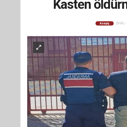
Kasten öldür
(İHA) -
Asayiş