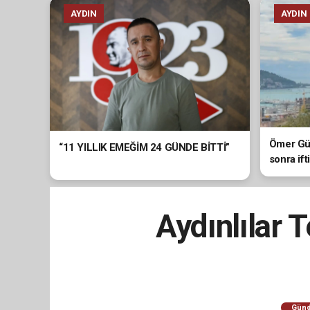
AYDIN
AYDIN
Ömer Gün
“11 YILLIK EMEĞİM 24 GÜNDE BİTTİ”
sonra ift
Aydınlılar 
Gün