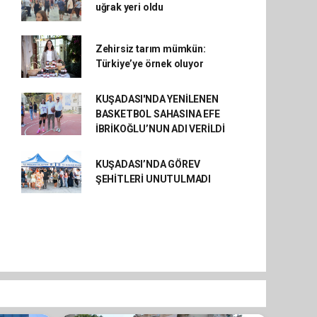
uğrak yeri oldu
Zehirsiz tarım mümkün:
Türkiye’ye örnek oluyor
KUŞADASI'NDA YENİLENEN
BASKETBOL SAHASINA EFE
İBRİKOĞLU’NUN ADI VERİLDİ
KUŞADASI’NDA GÖREV
ŞEHİTLERİ UNUTULMADI