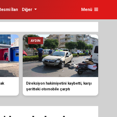
Resmi İlan
Diğer
Menü
AYDIN
nak
Direksiyon hakimiyetini kaybetti, karşı
şeritteki otomobile çarptı