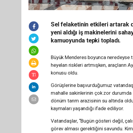
Sel felaketinin etkileri artara
yeni aldığı iş makinelerini sa
kamuoyunda tepki topladı.
Büyük Menderes boyunca neredeyse tüm 
heyelan riskleri artmışken, araçların A
konusu oldu.
Görüşlerine başvurduğumuz vatandaşlar
mahalle sakinlerinin çok zor durumda 
dönüm tarım arazisinin su altında olduğ
kaymaları yaşandığı ifade ediliyor.
Vatandaşlar, “Bugün gösteri değil, çal
görev alması gerektiğini savundu. Kimi