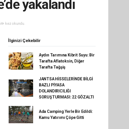
’de yakalandı
4+ kez okundu.
İlginizi Çekebilir
Aydın Tarımına Kibrit Suyu: Bir
Tarafta Aflatoksin, Diğer
Tarafta Tağşiş
JANTSA HİSSELERİNDE BİLGİ
BAZLI PİYASA
DOLANDIRICILIĞI
SORUŞTURMASI: 22 GÖZALTI
Ada Camping Yerle Bir Edildi:
Kamu Yatırımı Çöpe Gitti