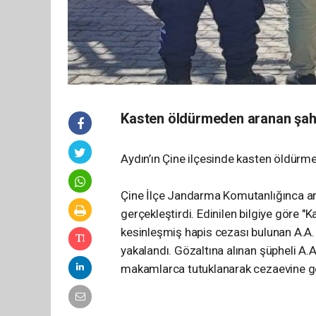
Kasten öldürmeden aranan şahı
Aydın’ın Çine ilçesinde kasten öldürm
Çine İlçe Jandarma Komutanlığınca ar
gerçekleştirdi. Edinilen bilgiye göre 
kesinleşmiş hapis cezası bulunan A.A. 
yakalandı. Gözaltına alınan şüpheli A.A.
makamlarca tutuklanarak cezaevine gö