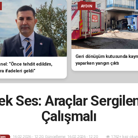
AYDIN
Geri dönüşüm kutusunda kay
yaparken yangın çıktı
el: “Önce tehdit edildim,
ira ifadeleri geldi”
Tek Ses: Araçlar Sergil
Çalışmalı
16.02.2026 - 12:20, Güncelleme: 16.02.2026 - 12:20
1762+ kez okun
dem