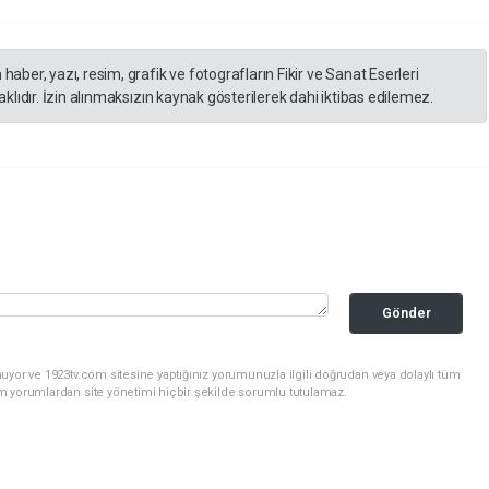
er, yazı, resim, grafik ve fotografların Fikir ve Sanat Eserleri
lıdır. İzin alınmaksızın kaynak gösterilerek dahi iktibas edilemez.
Gönder
uyor ve 1923tv.com sitesine yaptığınız yorumunuzla ilgili doğrudan veya dolaylı tüm
m yorumlardan site yönetimi hiçbir şekilde sorumlu tutulamaz.