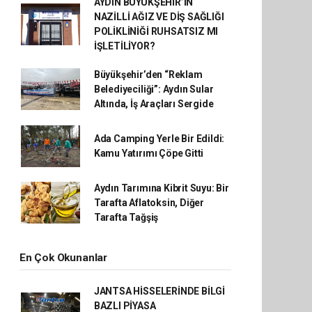
AYDIN BÜYÜKŞEHİR’İN
NAZİLLİ AĞIZ VE DİŞ SAĞLIĞI
POLİKLİNİĞİ RUHSATSIZ MI
İŞLETİLİYOR?
Büyükşehir’den “Reklam
Belediyeciliği”: Aydın Sular
Altında, İş Araçları Sergide
Ada Camping Yerle Bir Edildi:
Kamu Yatırımı Çöpe Gitti
Aydın Tarımına Kibrit Suyu: Bir
Tarafta Aflatoksin, Diğer
Tarafta Tağşiş
En Çok Okunanlar
JANTSA HİSSELERİNDE BİLGİ
BAZLI PİYASA