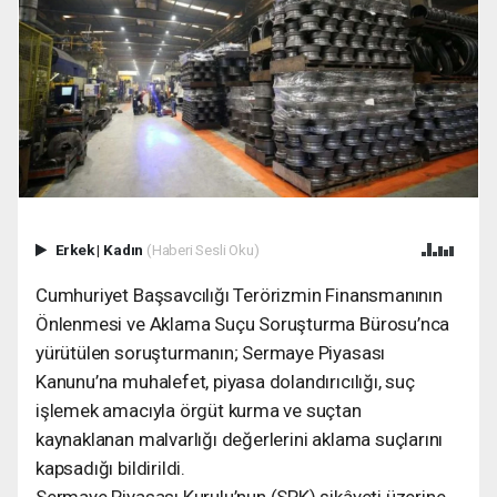
Erkek
|
Kadın
(Haberi Sesli Oku)
Cumhuriyet Başsavcılığı Terörizmin Finansmanının
Önlenmesi ve Aklama Suçu Soruşturma Bürosu’nca
yürütülen soruşturmanın; Sermaye Piyasası
Kanunu’na muhalefet, piyasa dolandırıcılığı, suç
işlemek amacıyla örgüt kurma ve suçtan
kaynaklanan malvarlığı değerlerini aklama suçlarını
kapsadığı bildirildi.
Sermaye Piyasası Kurulu’nun (SPK) şikâyeti üzerine