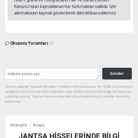
Kanunu’ndan kaynaklanan her türlü hakları saklıdır. İzin
alınmaksızın kaynak gösterilerek dahi iktibas edilemez.
Okuyucu Yorumları
(0)
Gönder
Yorum yazarak Topluluk Kuralları’nı kabul etmiş bulunuyor ve 1923tv.com sitesine
yaptığınız yorumunuzla ilgili doğrudan veya dolaylı tüm sorumluluğu tek başınıza
üstleniyorsunuz. Yazılan tüm yorumlardan site yönetimi hiçbir şekilde sorumlu
tutulamaz.
Anasayfa
Asayiş
JANTSA HİSSELERİNDE BİLGİ