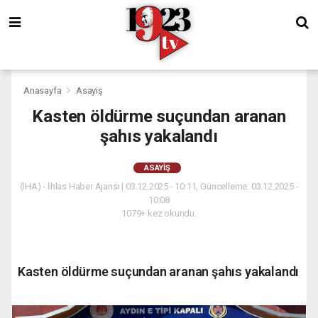
Anasayfa
Asayiş
Kasten öldürme suçundan aranan
şahıs yakalandı
ASAYIŞ
(İHA) - İhlas Haber Ajansı | 03.12.2025 - 10:11, Güncelleme: 03.12.2025 -
10:08
1079+ kez okundu.
Kasten öldürme suçundan aranan şahıs yakalandı