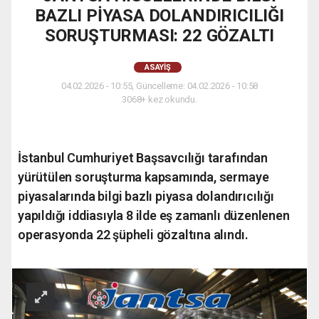
BAZLI PİYASA DOLANDIRICILIĞI
SORUŞTURMASI: 22 GÖZALTI
ASAYIŞ
04.02.2026 - 10:55, Güncelleme: 04.02.2026 - 10:58
3068+ kez okundu.
İstanbul Cumhuriyet Başsavcılığı tarafından
yürütülen soruşturma kapsamında, sermaye
piyasalarında bilgi bazlı piyasa dolandırıcılığı
yapıldığı iddiasıyla 8 ilde eş zamanlı düzenlenen
operasyonda 22 şüpheli gözaltına alındı.