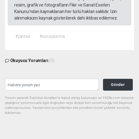
resim, grafik ve fotografların Fikir ve Sanat Eserleri
Kanunu’ndan kaynaklanan her türlü hakları saklıdır. İzin
alınmaksızın kaynak gösterilerek dahi iktibas edilemez.
#jantsa
#soruşturma
Okuyucu Yorumları
(0)
Gönder
Yorum yazarak Topluluk Kuralları’nı kabul etmiş bulunuyor ve 1923tv.com sitesine
yaptığınız yorumunuzla ilgili doğrudan veya dolaylı tüm sorumluluğu tek başınıza
üstleniyorsunuz. Yazılan tüm yorumlardan site yönetimi hiçbir şekilde sorumlu
tutulamaz.