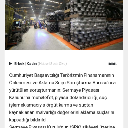
Erkek
|
Kadın
(Haberi Sesli Oku)
Cumhuriyet Başsavcılığı Terörizmin Finansmanının
Önlenmesi ve Aklama Suçu Soruşturma Bürosu’nca
yürütülen soruşturmanın; Sermaye Piyasası
Kanunu’na muhalefet, piyasa dolandırıcılığı, suç
işlemek amacıyla örgüt kurma ve suçtan
kaynaklanan malvarlığı değerlerini aklama suçlarını
kapsadığı bildirildi.
Sermaye Piyasası Kurulu’nun (SPK) şikâyeti üzerine