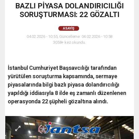
BAZLI PİYASA DOLANDIRICILIĞI
SORUŞTURMASI: 22 GÖZALTI
ASAYIŞ
04.02.2026 - 10:55, Güncelleme: 04.02.2026 - 10:58
3058+ kez okundu.
İstanbul Cumhuriyet Başsavcılığı tarafından
yürütülen soruşturma kapsamında, sermaye
piyasalarında bilgi bazlı piyasa dolandırıcılığı
yapıldığı iddiasıyla 8 ilde eş zamanlı düzenlenen
operasyonda 22 şüpheli gözaltına alındı.