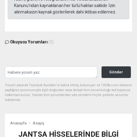
Kanunu’ndan kaynaklanan her türlü hakları saklıdır. İzin
alınmaksızın kaynak gösterilerek dahi iktibas edilemez.
Okuyucu Yorumları
(0)
Gönder
Yorum yazarak Topluluk Kuralları’nı kabul etmiş bulunuyor ve 1923tv.com sitesine
yaptığınız yorumunuzla ilgili doğrudan veya dolaylı tüm sorumluluğu tek başınıza
üstleniyorsunuz. Yazılan tüm yorumlardan site yönetimi hiçbir şekilde sorumlu
tutulamaz.
Anasayfa
Asayiş
JANTSA HİSSELERİNDE BİLGİ