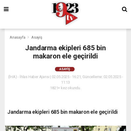
Anasayfa
Asayiş
Jandarma ekipleri 685 bin
makaron ele geçirildi
ASAYIŞ
(İHA) - İhlas Haber Ajansı | 02.05.2025 - 16:21, Güncelleme: 02.05.2025 -
11:13
1821+ kez okundu.
Jandarma ekipleri 685 bin makaron ele geçirildi