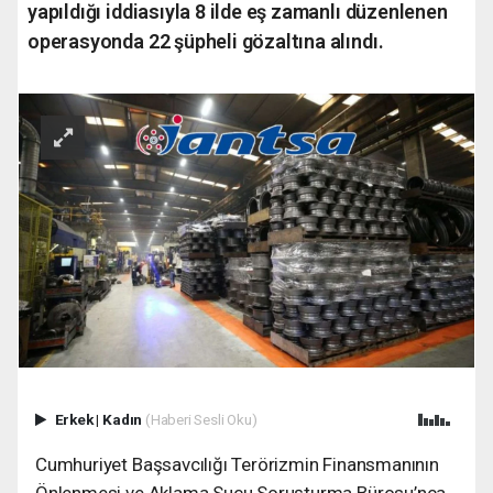
yapıldığı iddiasıyla 8 ilde eş zamanlı düzenlenen
operasyonda 22 şüpheli gözaltına alındı.
Erkek
|
Kadın
(Haberi Sesli Oku)
Cumhuriyet Başsavcılığı Terörizmin Finansmanının
Önlenmesi ve Aklama Suçu Soruşturma Bürosu’nca