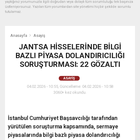
yaptığınız yorumunuzla ilgili doğrudan veya dolaylı tüm sorumluluğu tek başınıza
üstleniyorsunuz. Yazılan tüm yorumlardan site yönetimi hiçbir şekilde sorumlu
tutulamaz.
Anasayfa
Asayiş
JANTSA HİSSELERİNDE BİLGİ
BAZLI PİYASA DOLANDIRICILIĞI
SORUŞTURMASI: 22 GÖZALTI
ASAYIŞ
04.02.2026 - 10:55, Güncelleme: 04.02.2026 - 10:58
3060+ kez okundu.
İstanbul Cumhuriyet Başsavcılığı tarafından
yürütülen soruşturma kapsamında, sermaye
piyasalarında bilgi bazlı piyasa dolandırıcılığı