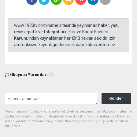
www.1923tv.com haber sitesinde yayınlanan haber, yazı,
resim, grafik ve fotografların Fikir ve Sanat Eserleri
Kanunu’ndan kaynaklanan her türlü hakları saklıdır. İzin
alınmaksızın kaynak gösterilerek dahi iktibas edilemez.
Okuyucu Yorumları
(0)
Gönder
Yorum yazarak Topluluk Kuralları’nı kabul etmiş bulunuyor ve 1923tv.com sitesine
yaptığınız yorumunuzla ilgili doğrudan veya dolaylı tüm sorumluluğu tek başınıza
üstleniyorsunuz. Yazılan tüm yorumlardan site yönetimi hiçbir şekilde sorumlu
tutulamaz.