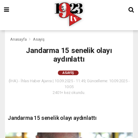
Anasayfa
Asayiş
Jandarma 15 senelik olayı
aydınlattı
ASAYIŞ
(İHA) - İhlas Haber Ajansı | 10.09.2025 - 11:49, Güncelleme: 10.09.2025 -
10:05
2401+ kez okundu.
Jandarma 15 senelik olayı aydınlattı