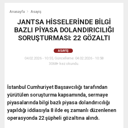
Anasayfa
Asayiş
JANTSA HİSSELERİNDE BİLGİ
BAZLI PİYASA DOLANDIRICILIĞI
SORUŞTURMASI: 22 GÖZALTI
ASAYIŞ
04.02.2026 - 10:55, Güncelleme: 04.02.2026 - 10:58
3068+ kez okundu.
İstanbul Cumhuriyet Başsavcılığı tarafından
yürütülen soruşturma kapsamında, sermaye
piyasalarında bilgi bazlı piyasa dolandırıcılığı
yapıldığı iddiasıyla 8 ilde eş zamanlı düzenlenen
operasyonda 22 şüpheli gözaltına alındı.