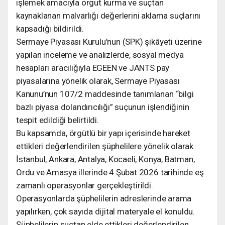
işlemek amacıyla örgüt kurma ve suçtan
kaynaklanan malvarlığı değerlerini aklama suçlarını
kapsadığı bildirildi.
Sermaye Piyasası Kurulu’nun (SPK) şikâyeti üzerine
yapılan inceleme ve analizlerde, sosyal medya
hesapları aracılığıyla EGEEN ve JANTS pay
piyasalarına yönelik olarak, Sermaye Piyasası
Kanunu’nun 107/2 maddesinde tanımlanan “bilgi
bazlı piyasa dolandırıcılığı” suçunun işlendiğinin
tespit edildiği belirtildi.
Bu kapsamda, örgütlü bir yapı içerisinde hareket
ettikleri değerlendirilen şüphelilere yönelik olarak
İstanbul, Ankara, Antalya, Kocaeli, Konya, Batman,
Ordu ve Amasya illerinde 4 Şubat 2026 tarihinde eş
zamanlı operasyonlar gerçekleştirildi.
Operasyonlarda şüphelilerin adreslerinde arama
yapılırken, çok sayıda dijital materyale el konuldu.
Şüphelilerin suçtan elde ettikleri değerlendirilen