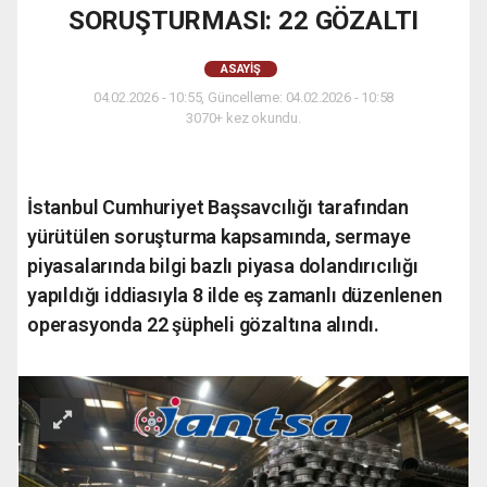
SORUŞTURMASI: 22 GÖZALTI
ASAYIŞ
04.02.2026 - 10:55, Güncelleme: 04.02.2026 - 10:58
3070+ kez okundu.
İstanbul Cumhuriyet Başsavcılığı tarafından
yürütülen soruşturma kapsamında, sermaye
piyasalarında bilgi bazlı piyasa dolandırıcılığı
yapıldığı iddiasıyla 8 ilde eş zamanlı düzenlenen
operasyonda 22 şüpheli gözaltına alındı.