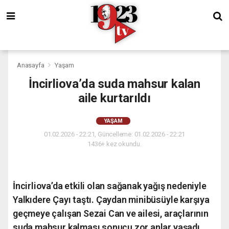
Anasayfa
Yaşam
İncirliova’da suda mahsur kalan
aile kurtarıldı
YAŞAM
01.02.2026 - 22:21, Güncelleme: 01.02.2026 - 22:21
1436+ kez okundu.
İncirliova’da etkili olan sağanak yağış nedeniyle
Yalkıdere Çayı taştı. Çaydan minibüsüyle karşıya
geçmeye çalışan Sezai Can ve ailesi, araçlarının
suda mahsur kalması sonucu zor anlar yaşadı.