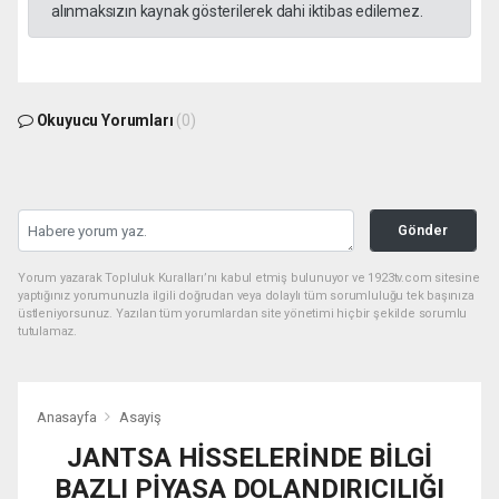
alınmaksızın kaynak gösterilerek dahi iktibas edilemez.
Okuyucu Yorumları
(0)
Gönder
Yorum yazarak Topluluk Kuralları’nı kabul etmiş bulunuyor ve 1923tv.com sitesine
yaptığınız yorumunuzla ilgili doğrudan veya dolaylı tüm sorumluluğu tek başınıza
üstleniyorsunuz. Yazılan tüm yorumlardan site yönetimi hiçbir şekilde sorumlu
tutulamaz.
Anasayfa
Asayiş
JANTSA HİSSELERİNDE BİLGİ
BAZLI PİYASA DOLANDIRICILIĞI