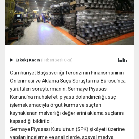
Erkek
|
Kadın
(Haberi Sesli Oku)
Cumhuriyet Başsavcılığı Terörizmin Finansmanının
Önlenmesi ve Aklama Suçu Soruşturma Bürosu’nca
yürütülen soruşturmanın; Sermaye Piyasası
Kanunu’na muhalefet, piyasa dolandırıcılığı, suç
işlemek amacıyla örgüt kurma ve suçtan
kaynaklanan malvarlığı değerlerini aklama suçlarını
kapsadığı bildirildi.
Sermaye Piyasası Kurulu’nun (SPK) şikâyeti üzerine
yapılan inceleme ve analizlerde, sosyal medya