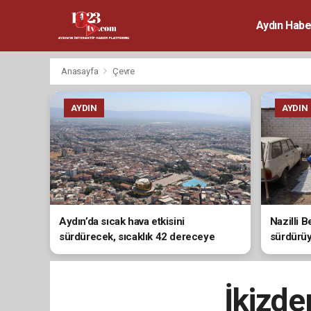
Aydın Habe
Anasayfa
Çevre
AYDIN
AYDIN
Aydın’da sıcak hava etkisini
Nazilli B
sürdürecek, sıcaklık 42 dereceye
sürdürü
çıkacak
İkizde