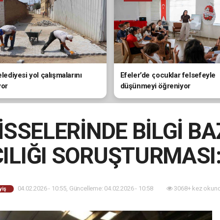
elediyesi yol çalışmalarını
Efeler’de çocuklar felsefeyle
yor
düşünmeyi öğreniyor
SSELERİNDE BİLGİ BA
ILIĞI SORUŞTURMASI:
04.02.2026 - 10:55, Güncelleme: 04.02.2026 - 10:58
3068+ kez okund
yiş