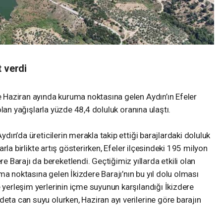
t verdi
le Haziran ayında kuruma noktasına gelen Aydın’ın Efeler
i olan yağışlarla yüzde 48,4 doluluk oranına ulaştı.
Aydın’da üreticilerin merakla takip ettiği barajlardaki doluluk
şlarla birlikte artış gösterirken, Efeler ilçesindeki 195 milyon
Barajı da bereketlendi. Geçtiğimiz yıllarda etkili olan
ma noktasına gelen İkizdere Barajı’nın bu yıl dolu olması
e yerleşim yerlerinin içme suyunun karşılandığı İkizdere
deta can suyu olurken, Haziran ayı verilerine göre barajın