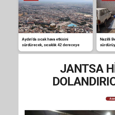
Aydın’da sıcak hava etkisini
Nazilli B
sürdürecek, sıcaklık 42 dereceye
sürdürü
çıkacak
JANTSA Hİ
DOLANDIRIC
Asa