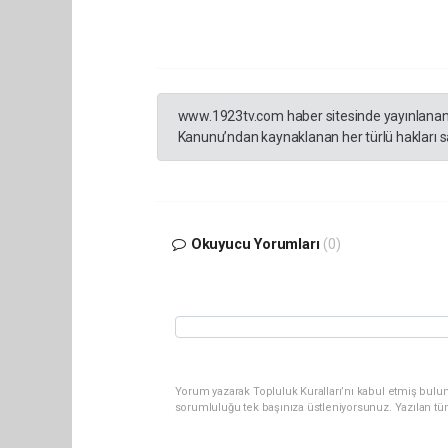
www.1923tv.com haber sitesinde yayınlanan hab
Kanunu’ndan kaynaklanan her türlü hakları sak
Okuyucu Yorumları
(0)
Yorum yazarak Topluluk Kuralları’nı kabul etmiş bulun
sorumluluğu tek başınıza üstleniyorsunuz. Yazılan tü