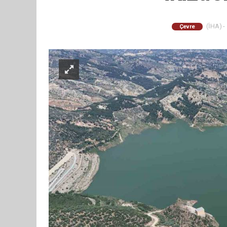
(İHA) -
Çevre