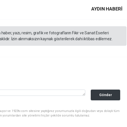
AYDIN HABERİ
er, yazı, resim, grafik ve fotografların Fikir ve Sanat Eserleri
lıdır. İzin alınmaksızın kaynak gösterilerek dahi iktibas edilemez.
Gönder
uyor ve 1923tv.com sitesine yaptığınız yorumunuzla ilgili doğrudan veya dolaylı tüm
m yorumlardan site yönetimi hiçbir şekilde sorumlu tutulamaz.