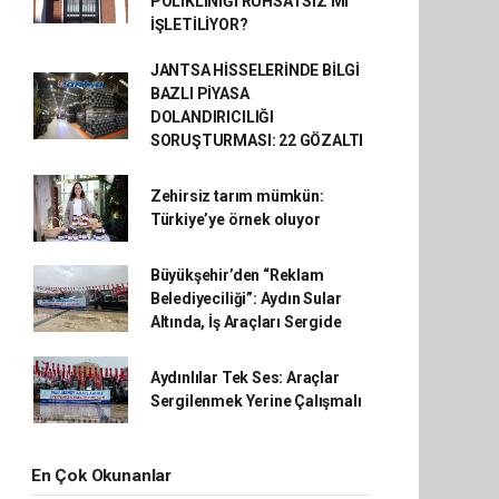
POLİKLİNİĞİ RUHSATSIZ MI
İŞLETİLİYOR?
JANTSA HİSSELERİNDE BİLGİ
BAZLI PİYASA
DOLANDIRICILIĞI
SORUŞTURMASI: 22 GÖZALTI
Zehirsiz tarım mümkün:
Türkiye’ye örnek oluyor
Büyükşehir’den “Reklam
Belediyeciliği”: Aydın Sular
Altında, İş Araçları Sergide
Aydınlılar Tek Ses: Araçlar
Sergilenmek Yerine Çalışmalı
En Çok Okunanlar