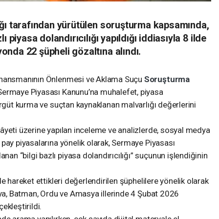
ığı tarafından yürütülen soruşturma kapsamında,
 piyasa dolandırıcılığı yapıldığı iddiasıyla 8 ilde
nda 22 şüpheli gözaltına alındı.
Finansmanının Önlenmesi ve Aklama Suçu
Soruşturma
Sermaye Piyasası Kanunu’na muhalefet, piyasa
örgüt kurma ve suçtan kaynaklanan malvarlığı değerlerini
âyeti üzerine yapılan inceleme ve analizlerde, sosyal medya
 pay piyasalarına yönelik olarak, Sermaye Piyasası
n “bilgi bazlı piyasa dolandırıcılığı” suçunun işlendiğinin
e hareket ettikleri değerlendirilen şüphelilere yönelik olarak
onya, Batman, Ordu ve Amasya illerinde 4 Şubat 2026
ekleştirildi.