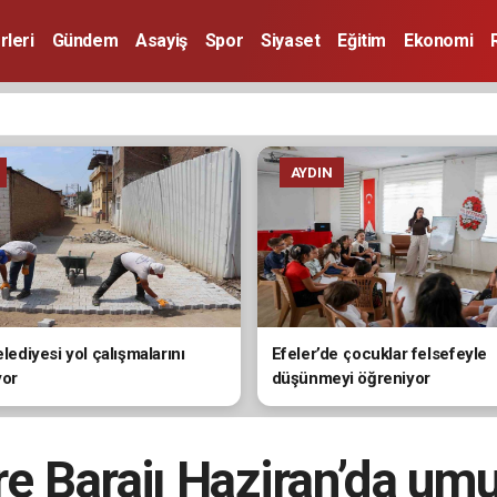
rleri
Gündem
Asayiş
Spor
Siyaset
Eğitim
Ekonomi
AYDIN
elediyesi yol çalışmalarını
Efeler’de çocuklar felsefeyle
yor
düşünmeyi öğreniyor
re Barajı Haziran’da umu