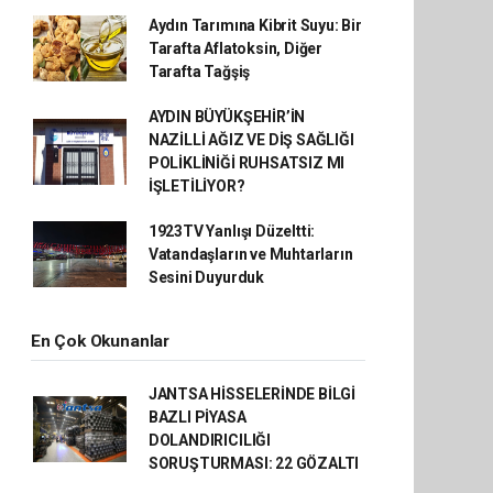
Aydın Tarımına Kibrit Suyu: Bir
Tarafta Aflatoksin, Diğer
Tarafta Tağşiş
AYDIN BÜYÜKŞEHİR’İN
NAZİLLİ AĞIZ VE DİŞ SAĞLIĞI
POLİKLİNİĞİ RUHSATSIZ MI
İŞLETİLİYOR?
1923TV Yanlışı Düzeltti:
Vatandaşların ve Muhtarların
Sesini Duyurduk
En Çok Okunanlar
JANTSA HİSSELERİNDE BİLGİ
BAZLI PİYASA
DOLANDIRICILIĞI
SORUŞTURMASI: 22 GÖZALTI