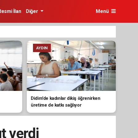
Resmi İlan
Diğer
Menü
AYDIN
Didim’de kadınlar dikiş öğrenirken
üretime de katkı sağlıyor
t verdi