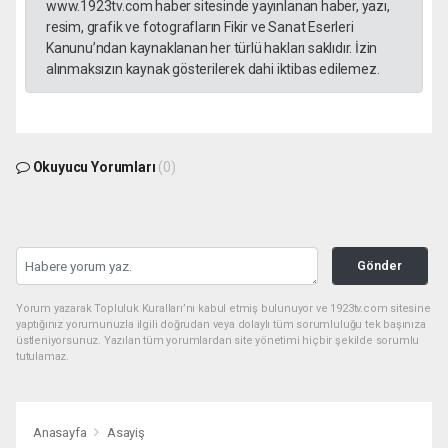
www.1923tv.com haber sitesinde yayınlanan haber, yazı,
resim, grafik ve fotografların Fikir ve Sanat Eserleri
Kanunu’ndan kaynaklanan her türlü hakları saklıdır. İzin
alınmaksızın kaynak gösterilerek dahi iktibas edilemez.
Okuyucu Yorumları
(0)
Gönder
Yorum yazarak Topluluk Kuralları’nı kabul etmiş bulunuyor ve 1923tv.com sitesine
yaptığınız yorumunuzla ilgili doğrudan veya dolaylı tüm sorumluluğu tek başınıza
üstleniyorsunuz. Yazılan tüm yorumlardan site yönetimi hiçbir şekilde sorumlu
tutulamaz.
Anasayfa
Asayiş