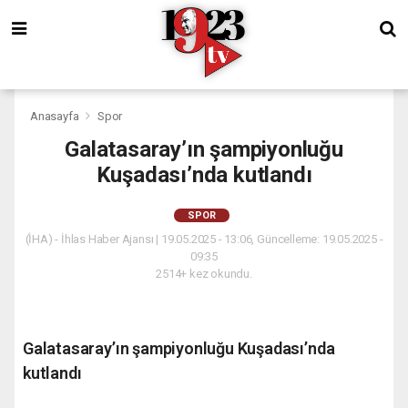
Anasayfa
Spor
Galatasaray’ın şampiyonluğu
Kuşadası’nda kutlandı
SPOR
(İHA) - İhlas Haber Ajansı | 19.05.2025 - 13:06, Güncelleme: 19.05.2025 -
09:35
2514+ kez okundu.
Galatasaray’ın şampiyonluğu Kuşadası’nda
kutlandı