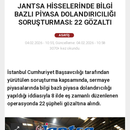
JANTSA HİSSELERİNDE BİLGİ
BAZLI PİYASA DOLANDIRICILIĞI
SORUŞTURMASI: 22 GÖZALTI
ASAYIŞ
04.02.2026 - 10:55, Güncelleme: 04.02.2026 - 10:58
3070+ kez okundu.
İstanbul Cumhuriyet Başsavcılığı tarafından
yürütülen soruşturma kapsamında, sermaye
piyasalarında bilgi bazlı piyasa dolandırıcılığı
yapıldığı iddiasıyla 8 ilde eş zamanlı düzenlenen
operasyonda 22 şüpheli gözaltına alındı.