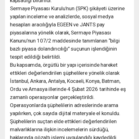
kapsadığı bildirildi.
Sermaye Piyasası Kurulu’nun (SPK) şikâyeti üzerine
yapılan inceleme ve analizlerde, sosyal medya
hesapları aracılığıyla EGEEN ve JANTS pay
piyasalarına yönelik olarak, Sermaye Piyasası
Kanunu’nun 107/2 maddesinde tanımlanan “bilgi
bazlı piyasa dolandırıcılığı” suçunun işlendiğinin
tespit edildiği belirtildi.
Bu kapsamda, örgütlü bir yapı içerisinde hareket
ettikleri değerlendirilen şüphelilere yönelik olarak
İstanbul, Ankara, Antalya, Kocaeli, Konya, Batman,
Ordu ve Amasya illerinde 4 Şubat 2026 tarihinde eş
zamanlı operasyonlar gerçekleştirildi.
Operasyonlarda şüphelilerin adreslerinde arama
yapılırken, çok sayıda dijital materyale el konuldu.
Şüphelilerin suçtan elde ettikleri değerlendirilen
malvarlıklarına ilişkin incelemelerin sürdüğü,
haklarında gözaltı işlemi uygulandığı kaydedildi.