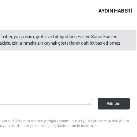
AYDIN HABERİ
er, yazı, resim, grafik ve fotografların Fikir ve Sanat Eserleri
lıdır. İzin alınmaksızın kaynak gösterilerek dahi iktibas edilemez.
Gönder
uyor ve 1923tv.com sitesine yaptığınız yorumunuzla ilgili doğrudan veya dolaylı tüm
m yorumlardan site yönetimi hiçbir şekilde sorumlu tutulamaz.