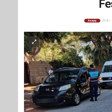
Fe
(İHA) -
Asayiş