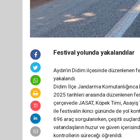
Festival yolunda yakalandılar
Aydın’ın Didim ilçesinde düzenlenen f
yakalandı.
Didim İlçe Jandarma Komutanlığınca 
2025 tarihleri arasında düzenlenen fes
çerçevede JASAT, Köpek Timi, Asayiş Ti
ile festivalin ikinci gününde de yol kon
696 araç sorgulanırken, çeşitli suçlar
vatandaşların huzur ve güven içerisin
kontrollerin süreceği öğrenildi.