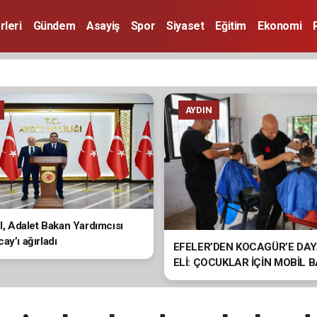
rleri
Gündem
Asayiş
Spor
Siyaset
Eğitim
Ekonomi
AYDIN
ol, Adalet Bakan Yardımcısı
ay’ı ağırladı
EFELER’DEN KOCAGÜR’E DA
ELİ: ÇOCUKLAR İÇİN MOBİL 
HİZMETİ