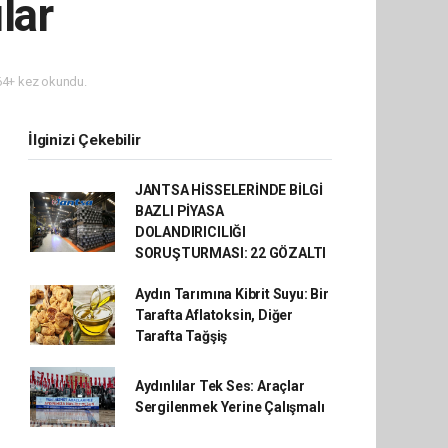
lar
4+ kez okundu.
İlginizi Çekebilir
JANTSA HİSSELERİNDE BİLGİ
BAZLI PİYASA
DOLANDIRICILIĞI
SORUŞTURMASI: 22 GÖZALTI
Aydın Tarımına Kibrit Suyu: Bir
Tarafta Aflatoksin, Diğer
Tarafta Tağşiş
Aydınlılar Tek Ses: Araçlar
Sergilenmek Yerine Çalışmalı