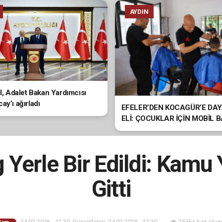
AYDIN
ol, Adalet Bakan Yardımcısı
ay’ı ağırladı
EFELER’DEN KOCAGÜR’E DA
ELİ: ÇOCUKLAR İÇİN MOBİL 
HİZMETİ
Yerle Bir Edildi: Kamu 
Gitti
24.02.2026 - 11:30, Güncelleme: 24.02.2026 - 11:30
2536+ kez okun