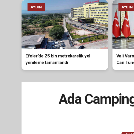
AYDIN
AYDIN
Efeler’de 25 bin metrekarelik yol
Vali Var
yenileme tamamlandı
Can Tunc
Ada Camping 