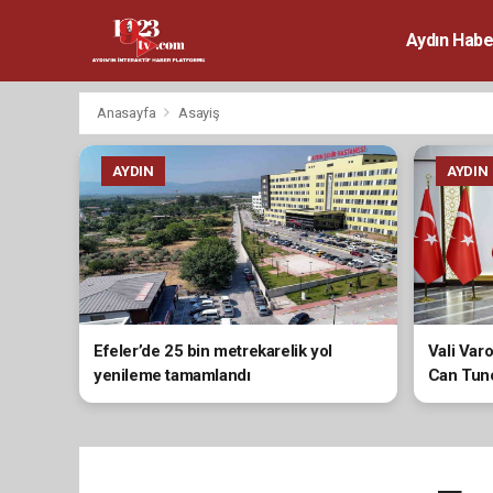
Aydın Habe
Anasayfa
Asayiş
AYDIN
AYDIN
Efeler’de 25 bin metrekarelik yol
Vali Var
yenileme tamamlandı
Can Tunc