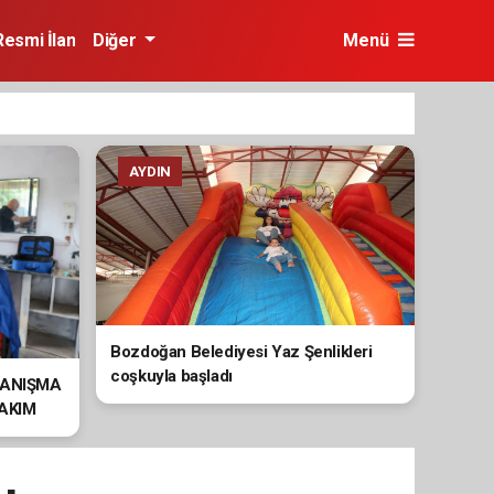
Resmi İlan
Diğer
Menü
AYDIN
Bozdoğan Belediyesi Yaz Şenlikleri
coşkuyla başladı
YANIŞMA
BAKIM