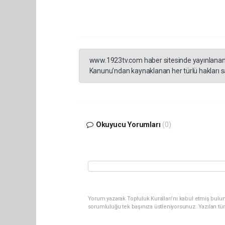
www.1923tv.com haber sitesinde yayınlanan hab
Kanunu’ndan kaynaklanan her türlü hakları sak
Okuyucu Yorumları
(0)
Yorum yazarak Topluluk Kuralları’nı kabul etmiş bulun
sorumluluğu tek başınıza üstleniyorsunuz. Yazılan tü