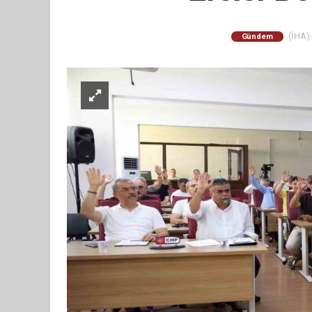
(İHA) 
Gündem