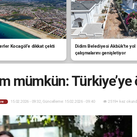
rler Kocagöl’e dikkat çekti
Didim Belediyesi Akbük’te yol
çalışmalarını genişletiyor
rım mümkün: Türkiye’ye 
15.02.2026 - 09:32, Güncelleme: 15.02.2026 - 09:40
2519+ kez okund
re