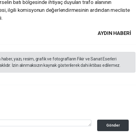
elin batı bölgesinde ihtiyaç duyulan trafo alanının
si, ilgili komisyonun değerlendirmesinin ardından mecliste
i.
AYDIN HABERİ
er, yazı, resim, grafik ve fotografların Fikir ve Sanat Eserleri
lıdır. İzin alınmaksızın kaynak gösterilerek dahi iktibas edilemez.
Gönder