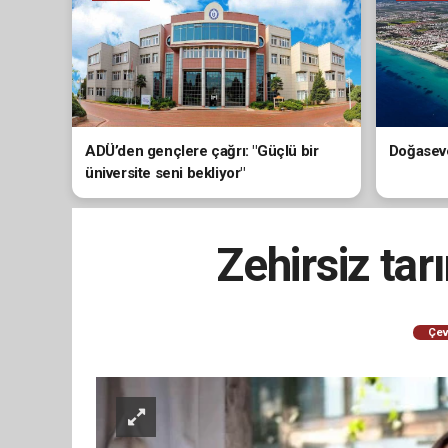
ADÜ’den gençlere çağrı: "Güçlü bir
Doğaseve
üniversite seni bekliyor"
Zehirsiz ta
Çev