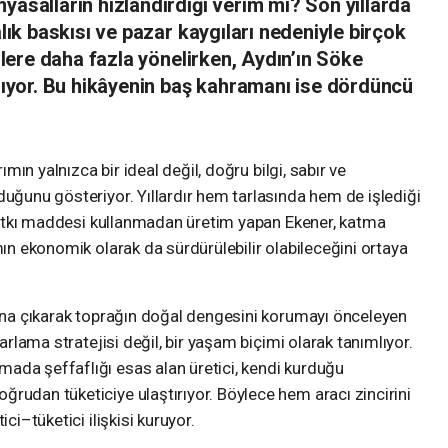
yasalların hızlandırdığı verim mi? Son yıllarda
alık baskısı ve pazar kaygıları nedeniyle birçok
dilere daha fazla yönelirken, Aydın’ın Söke
ılıyor. Bu hikâyenin baş kahramanı ise dördüncü
rımın yalnızca bir ideal değil, doğru bilgi, sabır ve
duğunu gösteriyor. Yıllardır hem tarlasında hem de işlediği
e katkı maddesi kullanmadan üretim yapan Ekener, katma
mın ekonomik olarak da sürdürülebilir olabileceğini ortaya
şına çıkarak toprağın doğal dengesini korumayı önceleyen
zarlama stratejisi değil, bir yaşam biçimi olarak tanımlıyor.
ada şeffaflığı esas alan üretici, kendi kurduğu
oğrudan tüketiciye ulaştırıyor. Böylece hem aracı zincirini
ci–tüketici ilişkisi kuruyor.