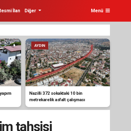
Resmi İlan
Diğer
Menü
AYDIN
 yapım
Nazilli 372 sokaktaki 10 bin
metrekarelik asfalt çalışması
tamamlandı
im tahsisi