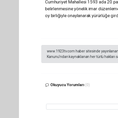
Cumhuriyet Mahallesi 1593 ada 20 pars
belirlenmesine yönelik imar düzenleme
oy birliğiyle onaylanarak yürürlüğe gird
www.1923tv.com haber sitesinde yayınlanan hab
Kanunu’ndan kaynaklanan her türlü hakları sak
Okuyucu Yorumları
(0)