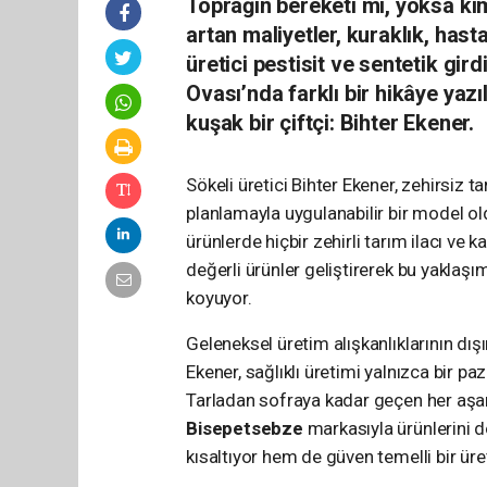
Toprağın bereketi mi, yoksa kim
artan maliyetler, kuraklık, hast
üretici pestisit ve sentetik gir
Ovası’nda farklı bir hikâye yaz
kuşak bir çiftçi: Bihter Ekener.
Sökeli üretici Bihter Ekener, zehirsiz ta
planlamayla uygulanabilir bir model ol
ürünlerde hiçbir zehirli tarım ilacı v
değerli ürünler geliştirerek bu yaklaşı
koyuyor.
Geleneksel üretim alışkanlıklarının dı
Ekener, sağlıklı üretimi yalnızca bir pa
Tarladan sofraya kadar geçen her aşam
Bisepetsebze
markasıyla ürünlerini d
kısaltıyor hem de güven temelli bir üreti