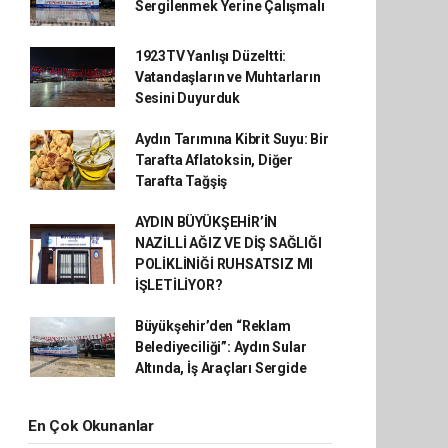
Sergilenmek Yerine Çalışmalı
1923TV Yanlışı Düzeltti:
Vatandaşların ve Muhtarların
Sesini Duyurduk
Aydın Tarımına Kibrit Suyu: Bir
Tarafta Aflatoksin, Diğer
Tarafta Tağşiş
AYDIN BÜYÜKŞEHİR’İN
NAZİLLİ AĞIZ VE DİŞ SAĞLIĞI
POLİKLİNİĞİ RUHSATSIZ MI
İŞLETİLİYOR?
Büyükşehir’den “Reklam
Belediyeciliği”: Aydın Sular
Altında, İş Araçları Sergide
En Çok Okunanlar