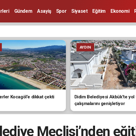
rleri
Gündem
Asayiş
Spor
Siyaset
Eğitim
Ekonomi
AYDIN
rler Kocagöl’e dikkat çekti
Didim Belediyesi Akbük’te yol
çalışmalarını genişletiyor
lediye Meclisi’nden eğit