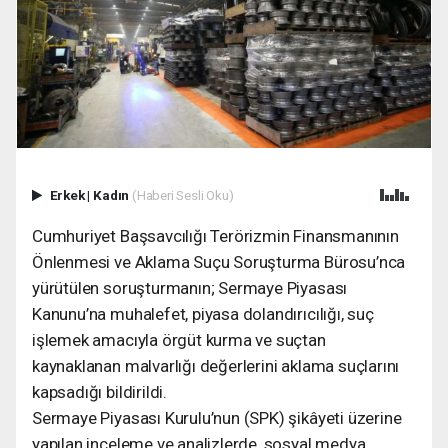
Erkek
|
Kadın
(Haberi Sesli Oku)
Cumhuriyet Başsavcılığı Terörizmin Finansmanının
Önlenmesi ve Aklama Suçu Soruşturma Bürosu’nca
yürütülen soruşturmanın; Sermaye Piyasası
Kanunu’na muhalefet, piyasa dolandırıcılığı, suç
işlemek amacıyla örgüt kurma ve suçtan
kaynaklanan malvarlığı değerlerini aklama suçlarını
kapsadığı bildirildi.
Sermaye Piyasası Kurulu’nun (SPK) şikâyeti üzerine
yapılan inceleme ve analizlerde, sosyal medya