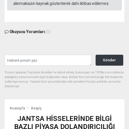
alınmaksızın kaynak gösterilerek dahi iktibas edilemez.
Okuyucu Yorumları
(0)
Gönder
Yorum yazarak Topluluk Kuralları’nı kabul etmiş bulunuyor ve 1923tv.com sitesine
yaptığınız yorumunuzla ilgili doğrudan veya dolaylı tüm sorumluluğu tek başınıza
üstleniyorsunuz. Yazılan tüm yorumlardan site yönetimi hiçbir şekilde sorumlu
tutulamaz.
Anasayfa
Asayiş
JANTSA HİSSELERİNDE BİLGİ
BAZLI PİYASA DOLANDIRICILIĞI