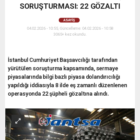
SORUŞTURMASI: 22 GÖZALTI
ASAYIŞ
04.02.2026 - 10:55, Güncelleme: 04.02.2026 - 10:58
3065+ kez okundu.
İstanbul Cumhuriyet Başsavcılığı tarafından
yürütülen soruşturma kapsamında, sermaye
piyasalarında bilgi bazlı piyasa dolandırıcılığı
yapıldığı iddiasıyla 8 ilde eş zamanlı düzenlenen
operasyonda 22 şüpheli gözaltına alındı.