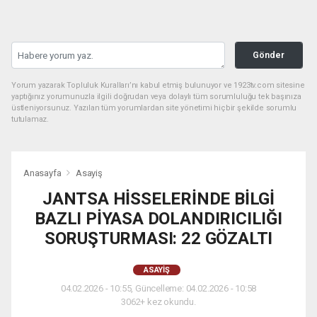
Gönder
Yorum yazarak Topluluk Kuralları’nı kabul etmiş bulunuyor ve 1923tv.com sitesine
yaptığınız yorumunuzla ilgili doğrudan veya dolaylı tüm sorumluluğu tek başınıza
üstleniyorsunuz. Yazılan tüm yorumlardan site yönetimi hiçbir şekilde sorumlu
tutulamaz.
Anasayfa
Asayiş
JANTSA HİSSELERİNDE BİLGİ
BAZLI PİYASA DOLANDIRICILIĞI
SORUŞTURMASI: 22 GÖZALTI
ASAYIŞ
04.02.2026 - 10:55, Güncelleme: 04.02.2026 - 10:58
3062+ kez okundu.