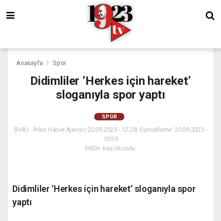
Anasayfa
Spor
Didimliler ’Herkes için hareket’
sloganıyla spor yaptı
SPOR
(İHA) - İhlas Haber Ajansı | 20.09.2025 - 12:28, Güncelleme: 20.09.2025 -
10:39
3903+ kez okundu.
Didimliler ’Herkes için hareket’ sloganıyla spor
yaptı