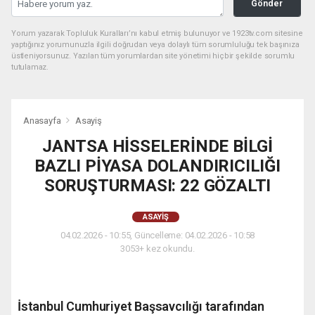
Gönder
Yorum yazarak Topluluk Kuralları’nı kabul etmiş bulunuyor ve 1923tv.com sitesine
yaptığınız yorumunuzla ilgili doğrudan veya dolaylı tüm sorumluluğu tek başınıza
üstleniyorsunuz. Yazılan tüm yorumlardan site yönetimi hiçbir şekilde sorumlu
tutulamaz.
Anasayfa
Asayiş
JANTSA HİSSELERİNDE BİLGİ
BAZLI PİYASA DOLANDIRICILIĞI
SORUŞTURMASI: 22 GÖZALTI
ASAYIŞ
04.02.2026 - 10:55, Güncelleme: 04.02.2026 - 10:58
3053+ kez okundu.
İstanbul Cumhuriyet Başsavcılığı tarafından