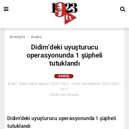
Anasayfa
Asayiş
Didim’deki uyuşturucu
operasyonunda 1 şüpheli
tutuklandı
ASAYIŞ
(İHA) - İhlas Haber Ajansı | 05.07.2025 - 14:40, Güncelleme: 05.07.2025 -
09:17
2364+ kez okundu.
Didim’deki uyuşturucu operasyonunda 1 şüpheli
tutuklandı