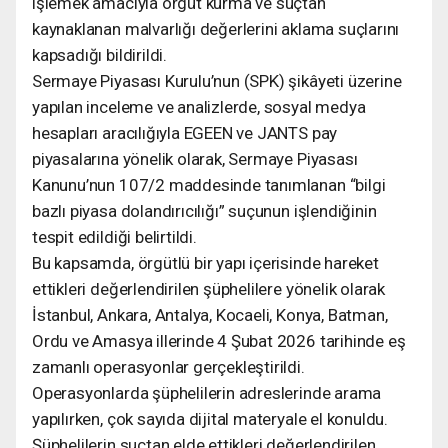
işlemek amacıyla örgüt kurma ve suçtan
kaynaklanan malvarlığı değerlerini aklama suçlarını
kapsadığı bildirildi.
Sermaye Piyasası Kurulu’nun (SPK) şikâyeti üzerine
yapılan inceleme ve analizlerde, sosyal medya
hesapları aracılığıyla EGEEN ve JANTS pay
piyasalarına yönelik olarak, Sermaye Piyasası
Kanunu’nun 107/2 maddesinde tanımlanan “bilgi
bazlı piyasa dolandırıcılığı” suçunun işlendiğinin
tespit edildiği belirtildi.
Bu kapsamda, örgütlü bir yapı içerisinde hareket
ettikleri değerlendirilen şüphelilere yönelik olarak
İstanbul, Ankara, Antalya, Kocaeli, Konya, Batman,
Ordu ve Amasya illerinde 4 Şubat 2026 tarihinde eş
zamanlı operasyonlar gerçekleştirildi.
Operasyonlarda şüphelilerin adreslerinde arama
yapılırken, çok sayıda dijital materyale el konuldu.
Şüphelilerin suçtan elde ettikleri değerlendirilen