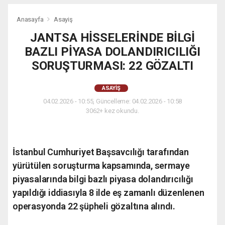
Anasayfa
Asayiş
JANTSA HİSSELERİNDE BİLGİ
BAZLI PİYASA DOLANDIRICILIĞI
SORUŞTURMASI: 22 GÖZALTI
ASAYIŞ
04.02.2026 - 10:55, Güncelleme: 04.02.2026 - 10:58
3062+ kez okundu.
İstanbul Cumhuriyet Başsavcılığı tarafından
yürütülen soruşturma kapsamında, sermaye
piyasalarında bilgi bazlı piyasa dolandırıcılığı
yapıldığı iddiasıyla 8 ilde eş zamanlı düzenlenen
operasyonda 22 şüpheli gözaltına alındı.