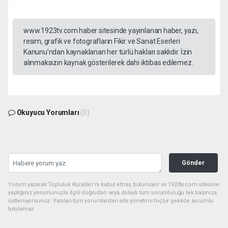
www.1923tv.com haber sitesinde yayınlanan haber, yazı,
resim, grafik ve fotografların Fikir ve Sanat Eserleri
Kanunu’ndan kaynaklanan her türlü hakları saklıdır. İzin
alınmaksızın kaynak gösterilerek dahi iktibas edilemez.
Okuyucu Yorumları
(0)
Gönder
Yorum yazarak Topluluk Kuralları’nı kabul etmiş bulunuyor ve 1923tv.com sitesine
yaptığınız yorumunuzla ilgili doğrudan veya dolaylı tüm sorumluluğu tek başınıza
üstleniyorsunuz. Yazılan tüm yorumlardan site yönetimi hiçbir şekilde sorumlu
tutulamaz.