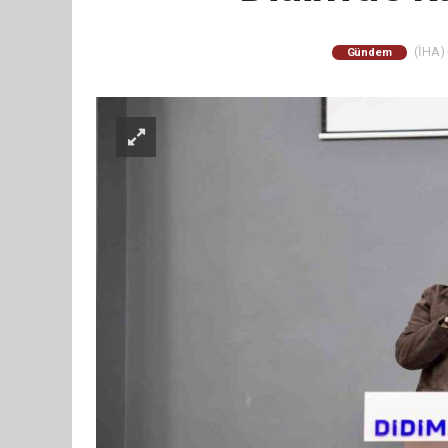
(İHA) 
Gündem