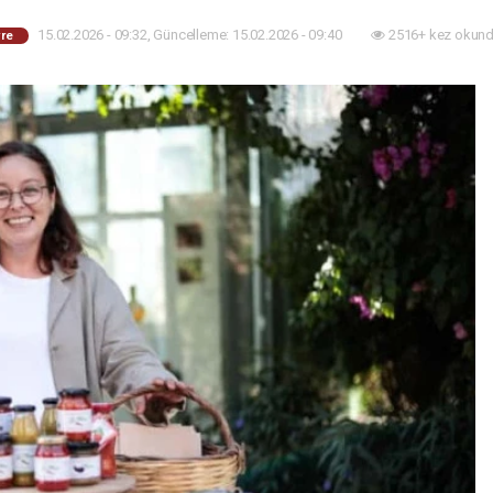
15.02.2026 - 09:32, Güncelleme: 15.02.2026 - 09:40
2516+ kez okund
re