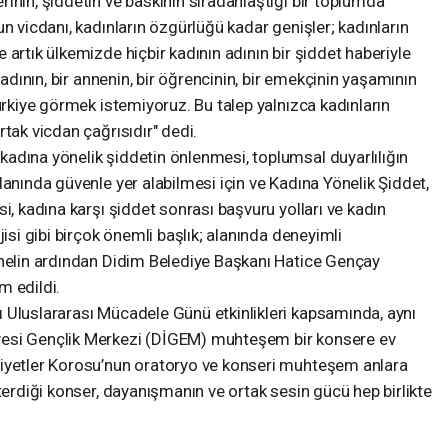
inin, şiddetin ve baskının sıradanlaştığı bir toplumda
n vicdanı, kadınların özgürlüğü kadar genişler; kadınların
artık ülkemizde hiçbir kadının adının bir şiddet haberiyle
ladının, bir annenin, bir öğrencinin, bir emekçinin yaşamının
ürkiye görmek istemiyoruz. Bu talep yalnızca kadınların
tak vicdan çağrısıdır" dedi.
adına yönelik şiddetin önlenmesi, toplumsal duyarlılığın
lanında güvenle yer alabilmesi için ve Kadına Yönelik Şiddet,
i, kadına karşı şiddet sonrası başvuru yolları ve kadın
jisi gibi birçok önemli başlık; alanında deneyimli
anelin ardından Didim Belediye Başkanı Hatice Gençay
m edildi.
 Uluslararası Mücadele Günü etkinlikleri kapsamında, aynı
yesi Gençlik Merkezi (DİGEM) muhteşem bir konsere ev
niyetler Korosu’nun oratoryo ve konseri muhteşem anlara
terdiği konser, dayanışmanın ve ortak sesin gücü hep birlikte