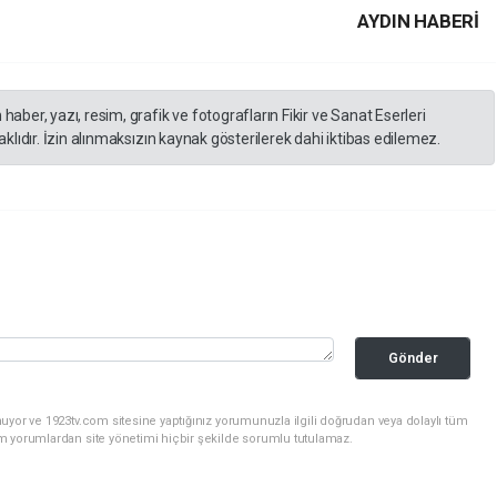
AYDIN HABERİ
er, yazı, resim, grafik ve fotografların Fikir ve Sanat Eserleri
lıdır. İzin alınmaksızın kaynak gösterilerek dahi iktibas edilemez.
Gönder
uyor ve 1923tv.com sitesine yaptığınız yorumunuzla ilgili doğrudan veya dolaylı tüm
m yorumlardan site yönetimi hiçbir şekilde sorumlu tutulamaz.