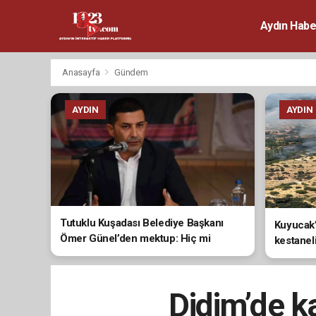
Aydın Habe
Anasayfa
Gündem
AYDIN
AYDIN
Tutuklu Kuşadası Belediye Başkanı
Kuyucak’
Ömer Günel’den mektup: Hiç mi
kestanel
vicdanınız sızlamıyor?
Didim’de ka