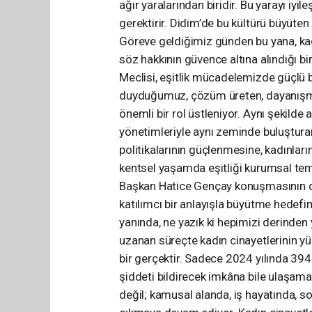
ağır yaralarından biridir. Bu yarayı iyil
gerektirir. Didim’de bu kültürü büyüten 
Göreve geldiğimiz günden bu yana, kadı
söz hakkının güvence altına alındığı b
Meclisi, eşitlik mücadelemizde güçlü b
duyduğumuz, çözüm üreten, dayanışma
önemli bir rol üstleniyor. Aynı şekilde
yönetimleriyle aynı zeminde buluşturan
politikalarının güçlenmesine, kadınlar
kentsel yaşamda eşitliği kurumsal tem
Başkan Hatice Gençay konuşmasının de
katılımcı bir anlayışla büyütme hedefi
yanında, ne yazık ki hepimizi derinden 
uzanan süreçte kadın cinayetlerinin y
bir gerçektir. Sadece 2024 yılında 39
şiddeti bildirecek imkâna bile ulaşamad
değil; kamusal alanda, iş hayatında, s