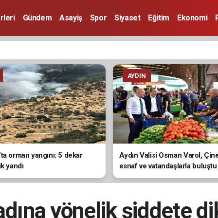
rleri
Gündem
Asayiş
Spor
Siyaset
Eğitim
Ekonomi
AYDIN
ta orman yangını: 5 dekar
Aydın Valisi Osman Varol, Çin
ik yandı
esnaf ve vatandaşlarla buluştu
dına yönelik şiddete di