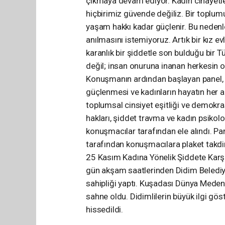
çıkmaya devam ediyor. Kadın cinayetler
hiçbirimiz güvende değiliz. Bir toplumu
yaşam hakkı kadar güçlenir. Bu nedenle 
anılmasını istemiyoruz. Artık bir kız ev
karanlık bir şiddetle son bulduğu bir T
değil; insan onuruna inanan herkesin or
Konuşmanın ardından başlayan panel, k
güçlenmesi ve kadınların hayatın her a
toplumsal cinsiyet eşitliği ve demokras
hakları, şiddet travma ve kadın psikolo
konuşmacılar tarafından ele alındı. P
tarafından konuşmacılara plaket takdi
25 Kasım Kadına Yönelik Şiddete Karşı
gün akşam saatlerinden Didim Beledi
sahipliği yaptı. Kuşadası Dünya Mede
sahne oldu. Didimlilerin büyük ilgi gös
hissedildi.