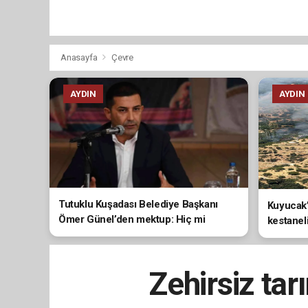
Anasayfa
Çevre
AYDIN
AYDIN
Tutuklu Kuşadası Belediye Başkanı
Kuyucak’
Ömer Günel’den mektup: Hiç mi
kestanel
vicdanınız sızlamıyor?
Zehirsiz ta