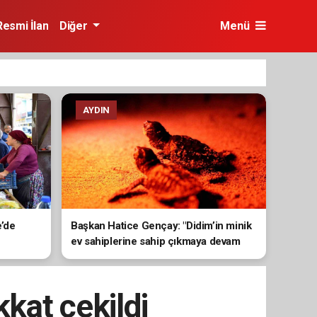
Resmi İlan
Diğer
Menü
AYDIN
e’de
Başkan Hatice Gençay: "Didim’in minik
ev sahiplerine sahip çıkmaya devam
edeceğiz"
kkat çekildi