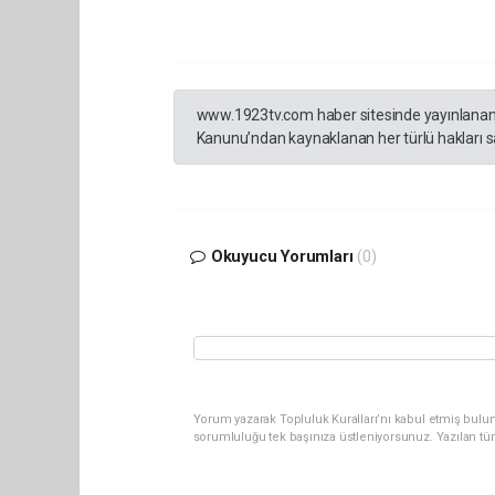
www.1923tv.com haber sitesinde yayınlanan hab
Kanunu’ndan kaynaklanan her türlü hakları sak
Okuyucu Yorumları
(0)
Yorum yazarak Topluluk Kuralları’nı kabul etmiş bulun
sorumluluğu tek başınıza üstleniyorsunuz. Yazılan tü