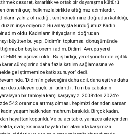
eştirmek cesaret, kararlılık ve ortak bir dayanışma kültürü
en önemli güç, halkımızla birlikte attığımız adımlardır.
nların yalnız olmadığı, kent yönetimine doğrudan katıldığı,
ir düzen inşa ediyoruz. Bu anlayışla kurduğumuz Kadın
ir adım oldu. Kadınların ihtiyaçlarını doğrudan
yı büyüten bu yapı, Didim’in toplumsal dönüşümünde
 attığımız bir başka önemli adım, Didim’i Avrupa yerel
 CEMR anlaşması oldu. Bu iş birliği, yerel yönetimde eşitlik
ın karar süreçlerine daha fazla katılım sağlamasına ve
elde geliştirmemize katkı sunuyor" dedi.
vamında, "Didim’in geleceğini daha adil, daha eşit ve daha
mizi destekleyen güçlü bir adımdır. Tüm bu çabaların
yaralayan bir tabloyla karşı karşıyayız. 2008’den 2024’e
üzde 542 oranında artmış olması, hepimizi derinden sarsan
4 kadın yaşam hakkından mahrum bırakıldı. Birçok kadın,
an hayattan koparıldı. Ve bu acı tablo, yalnızca aile içinden
okakta, evde, kısacası hayatın her alanında karşımıza