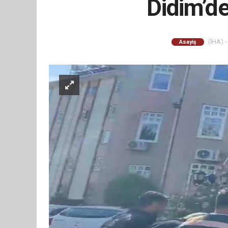
Didim’d
(İHA) -
Asayiş