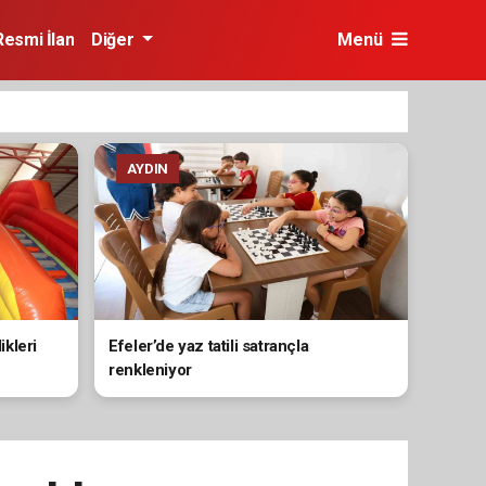
Resmi İlan
Diğer
Menü
AYDIN
kleri
Efeler’de yaz tatili satrançla
renkleniyor