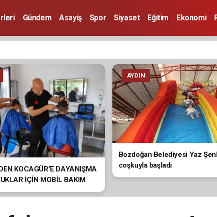
rleri
Gündem
Asayiş
Spor
Siyaset
Eğitim
Ekonomi
AYDIN
Bozdoğan Belediyesi Yaz Şenli
coşkuyla başladı
’DEN KOCAGÜR’E DAYANIŞMA
CUKLAR İÇİN MOBİL BAKIM