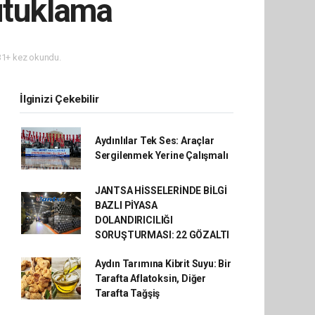
utuklama
1+ kez okundu.
İlginizi Çekebilir
Aydınlılar Tek Ses: Araçlar
Sergilenmek Yerine Çalışmalı
JANTSA HİSSELERİNDE BİLGİ
BAZLI PİYASA
DOLANDIRICILIĞI
SORUŞTURMASI: 22 GÖZALTI
Aydın Tarımına Kibrit Suyu: Bir
Tarafta Aflatoksin, Diğer
Tarafta Tağşiş