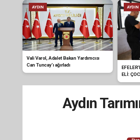
AYDIN
AYDIN
Vali Varol, Adalet Bakan Yardımcısı
Can Tuncay’ı ağırladı
EFELER
ELİ: ÇO
HİZMETİ
Aydın Tarımın
Ekon