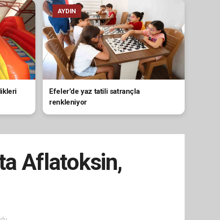
AYDIN
kleri
Efeler’de yaz tatili satrançla
renkleniyor
ta Aflatoksin,
du.