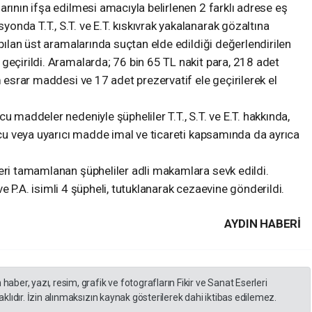
arının ifşa edilmesi amacıyla belirlenen 2 farklı adrese eş
nda T.T., S.T. ve E.T. kıskıvrak yakalanarak gözaltına
apılan üst aramalarında suçtan elde edildiği değerlendirilen
geçirildi. Aramalarda; 76 bin 65 TL nakit para, 218 adet
m esrar maddesi ve 17 adet prezervatif ele geçirilerek el
u maddeler nedeniyle şüpheliler T.T., S.T. ve E.T. hakkında,
rucu veya uyarıcı madde imal ve ticareti kapsamında da ayrıca
eri tamamlanan şüpheliler adli makamlara sevk edildi.
. ve P.A. isimli 4 şüpheli, tutuklanarak cezaevine gönderildi.
AYDIN HABERİ
er, yazı, resim, grafik ve fotografların Fikir ve Sanat Eserleri
lıdır. İzin alınmaksızın kaynak gösterilerek dahi iktibas edilemez.