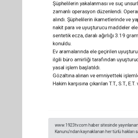
Şüphelilerin yakalanması ve suç unsurl
zamanlı operasyon düzenlendi. Operasyo
alındı. Şüphelilerin ikametlerinde ve y
nakit para ve uyuşturucu maddeler ele 
sentetik ecza, daralı ağırlığı 3.19 gra
konuldu.
Ev aramalarında ele geçirilen uyuşturuc
ilgili büro amirliği tarafından uyuştu
yasal işlem başlatıldı.
Gözaltına alınan ve emniyetteki işleml
Hakim karşısına çıkarılan T.T., S.T., E.T
www.1923tv.com haber sitesinde yayınlanan hab
Kanunu’ndan kaynaklanan her türlü hakları sak