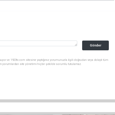
Gönder
uyor ve 1923tv.com sitesine yaptığınız yorumunuzla ilgili doğrudan veya dolaylı tüm
m yorumlardan site yönetimi hiçbir şekilde sorumlu tutulamaz.