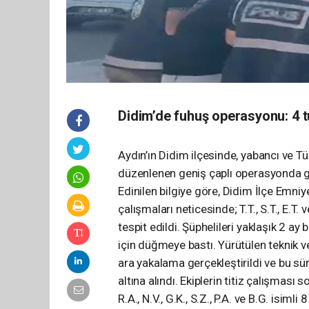
Didim’de fuhuş operasyonu: 4 
Aydın’ın Didim ilçesinde, yabancı ve Tü
düzenlenen geniş çaplı operasyonda gö
Edinilen bilgiye göre, Didim İlçe Emniy
çalışmaları neticesinde; T.T., S.T., E.T. 
tespit edildi. Şüphelileri yaklaşık 2 
için düğmeye bastı. Yürütülen teknik ve
ara yakalama gerçekleştirildi ve bu süre
altına alındı. Ekiplerin titiz çalışması
R.A., N.V., G.K., S.Z., P.A. ve B.G. isim