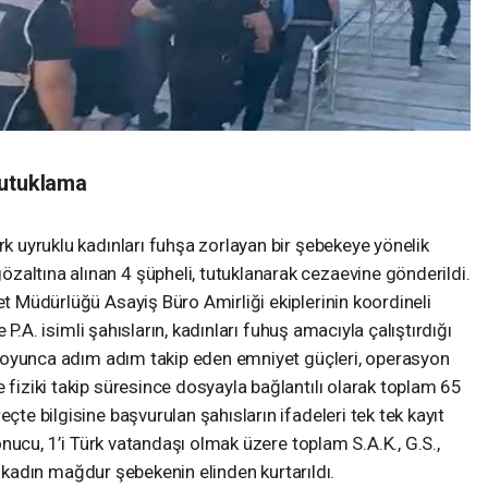
tutuklama
rk uyruklu kadınları fuhşa zorlayan bir şebekeye yönelik
zaltına alınan 4 şüpheli, tutuklanarak cezaevine gönderildi.
et Müdürlüğü Asayiş Büro Amirliği ekiplerinin koordineli
ve P.A. isimli şahısların, kadınları fuhuş amacıyla çalıştırdığı
ay boyunca adım adım takip eden emniyet güçleri, operasyon
 fiziki takip süresince dosyayla bağlantılı olarak toplam 65
çte bilgisine başvurulan şahısların ifadeleri tek tek kayıt
 sonucu, 1’i Türk vatandaşı olmak üzere toplam S.A.K., G.S.,
li 8 kadın mağdur şebekenin elinden kurtarıldı.