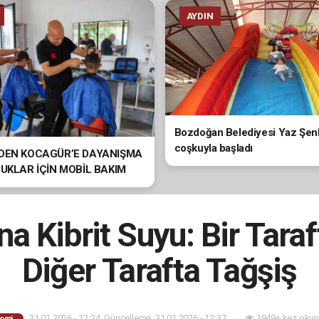
AYDIN
Bozdoğan Belediyesi Yaz Şenli
coşkuyla başladı
’DEN KOCAGÜR’E DAYANIŞMA
CUKLAR İÇİN MOBİL BAKIM
a Kibrit Suyu: Bir Taraf
Diğer Tarafta Tağşiş
31.01.2026 - 12:24, Güncelleme: 31.01.2026 - 12:37
1949+ kez okun
omi