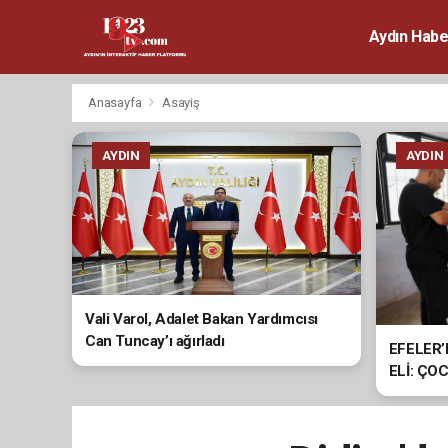
Aydın Habe
Anasayfa
Asayiş
AYDIN
AYDIN
Vali Varol, Adalet Bakan Yardımcısı
Can Tuncay’ı ağırladı
EFELER
ELİ: ÇO
HİZMETİ