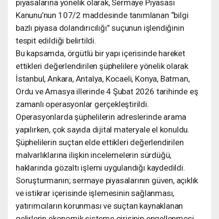
piyasalarına yönelik olarak, Sermaye Piyasası
Kanunu’nun 107/2 maddesinde tanımlanan “bilgi
bazlı piyasa dolandırıcılığı” suçunun işlendiğinin
tespit edildiği belirtildi.
Bu kapsamda, örgütlü bir yapı içerisinde hareket
ettikleri değerlendirilen şüphelilere yönelik olarak
İstanbul, Ankara, Antalya, Kocaeli, Konya, Batman,
Ordu ve Amasya illerinde 4 Şubat 2026 tarihinde eş
zamanlı operasyonlar gerçekleştirildi.
Operasyonlarda şüphelilerin adreslerinde arama
yapılırken, çok sayıda dijital materyale el konuldu.
Şüphelilerin suçtan elde ettikleri değerlendirilen
malvarlıklarına ilişkin incelemelerin sürdüğü,
haklarında gözaltı işlemi uygulandığı kaydedildi.
Soruşturmanın; sermaye piyasalarının güven, açıklık
ve istikrar içerisinde işlemesinin sağlanması,
yatırımcıların korunması ve suçtan kaynaklanan
gelirlerin ekonomik sisteme girişinin engellenmesi