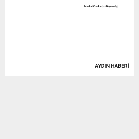
AYDIN HABERİ
www.1923tv.com haber sitesinde yayınlanan haber, yazı,
resim, grafik ve fotografların Fikir ve Sanat Eserleri
Kanunu’ndan kaynaklanan her türlü hakları saklıdır. İzin
alınmaksızın kaynak gösterilerek dahi iktibas edilemez.