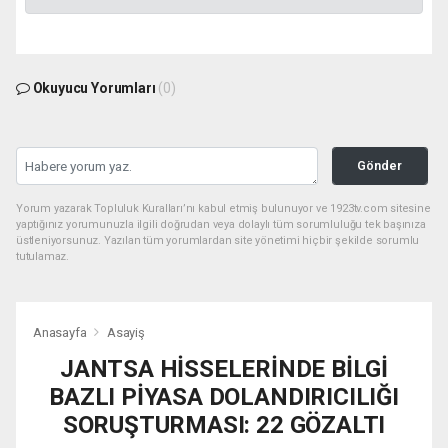
Okuyucu Yorumları
(0)
Gönder
Yorum yazarak Topluluk Kuralları’nı kabul etmiş bulunuyor ve 1923tv.com sitesine
yaptığınız yorumunuzla ilgili doğrudan veya dolaylı tüm sorumluluğu tek başınıza
üstleniyorsunuz. Yazılan tüm yorumlardan site yönetimi hiçbir şekilde sorumlu
tutulamaz.
Anasayfa
Asayiş
JANTSA HİSSELERİNDE BİLGİ
BAZLI PİYASA DOLANDIRICILIĞI
SORUŞTURMASI: 22 GÖZALTI