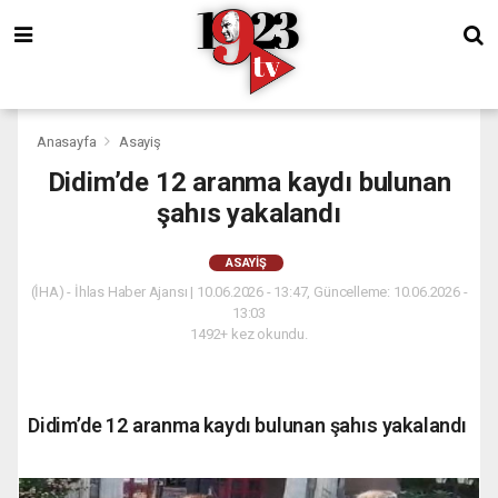
Anasayfa
Asayiş
Didim’de 12 aranma kaydı bulunan
şahıs yakalandı
ASAYIŞ
(İHA) - İhlas Haber Ajansı | 10.06.2026 - 13:47, Güncelleme: 10.06.2026 -
13:03
1492+ kez okundu.
Didim’de 12 aranma kaydı bulunan şahıs yakalandı