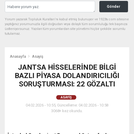
Gönder
Yorum yazarak Topluluk Kuralları’nı kabul etmiş bulunuyor ve 1923tv.com sitesine
yaptığınız yorumunuzla ilgili doğrudan veya dolaylı tüm sorumluluğu tek başınıza
üstleniyorsunuz. Yazılan tüm yorumlardan site yönetimi hiçbir şekilde sorumlu
tutulamaz.
Anasayfa
Asayiş
JANTSA HİSSELERİNDE BİLGİ
BAZLI PİYASA DOLANDIRICILIĞI
SORUŞTURMASI: 22 GÖZALTI
ASAYIŞ
04.02.2026 - 10:55, Güncelleme: 04.02.2026 - 10:58
3068+ kez okundu.