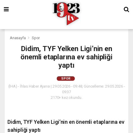
Anasayfa
Spor
Didim, TYF Yelken Ligi’nin en
önemli etaplarına ev sahipliği
yaptı
SPOR
(İHA) - İhlas Haber Ajansı | 29.05.2026 - 09:48, Güncelleme: 29.05.2026 -
09:37
2170+ kez okundu.
Didim, TYF Yelken Ligi’nin en önemli etaplarına ev
sahipliği yaptı