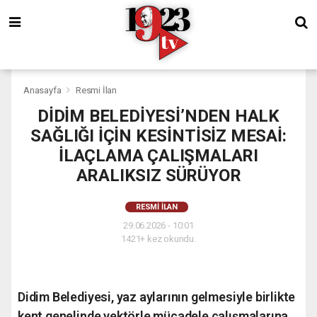
Anasayfa
Resmi İlan
DİDİM BELEDİYESİ’NDEN HALK
SAĞLIĞI İÇİN KESİNTİSİZ MESAİ:
İLAÇLAMA ÇALIŞMALARI
ARALIKSIZ SÜRÜYOR
RESMI İLAN
29.06.2026 - 10:01
1421+ kez okundu.
Didim Belediyesi, yaz aylarının gelmesiyle birlikte
kent genelinde vektörle mücadele çalışmalarına