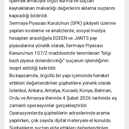
işlemek amacıyla örgüt kurma ve suçtan
kaynaklanan malvarlığı değerlerini aklama suçlarını
kapsadığı bildirildi.
Sermaye Piyasası Kurulu’nun (SPK) şikâyeti üzerine
yapılan inceleme ve analizlerde, sosyal medya
hesapları aracılığıyla EGEEN ve JANTS pay
piyasalarına yönelik olarak, Sermaye Piyasası
Kanunu’nun 107/2 maddesinde tanımlanan “bilgi
bazlı piyasa dolandırıcılığı” suçunun işlendiğinin
tespit edildiği belirtildi.
Bu kapsamda, örgütlü bir yapı içerisinde hareket
ettikleri değerlendirilen şüphelilere yönelik olarak
İstanbul, Ankara, Antalya, Kocaeli, Konya, Batman,
Ordu ve Amasya illerinde 4 Şubat 2026 tarihinde eş
zamanlı operasyonlar gerçekleştirildi.
Operasyonlarda şüphelilerin adreslerinde arama
yapılırken, çok sayıda dijital materyale el konuldu.
Şüphelilerin suçtan elde ettikleri değerlendirilen