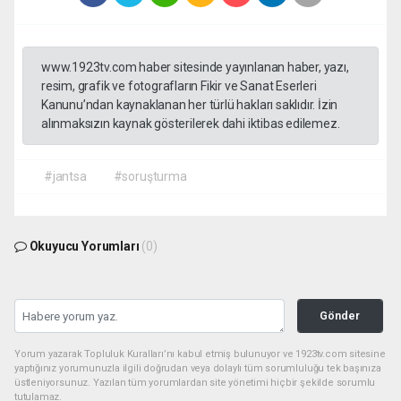
www.1923tv.com haber sitesinde yayınlanan haber, yazı,
resim, grafik ve fotografların Fikir ve Sanat Eserleri
Kanunu’ndan kaynaklanan her türlü hakları saklıdır. İzin
alınmaksızın kaynak gösterilerek dahi iktibas edilemez.
#jantsa
#soruşturma
Okuyucu Yorumları
(0)
Gönder
Yorum yazarak Topluluk Kuralları’nı kabul etmiş bulunuyor ve 1923tv.com sitesine
yaptığınız yorumunuzla ilgili doğrudan veya dolaylı tüm sorumluluğu tek başınıza
üstleniyorsunuz. Yazılan tüm yorumlardan site yönetimi hiçbir şekilde sorumlu
tutulamaz.