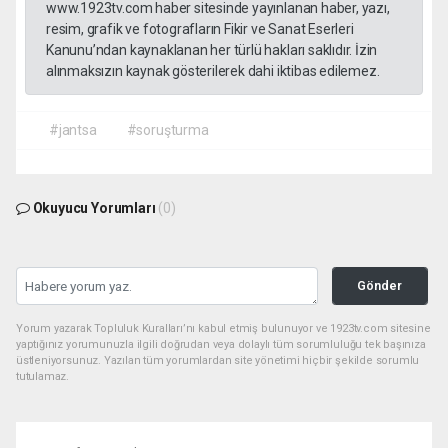
www.1923tv.com haber sitesinde yayınlanan haber, yazı,
resim, grafik ve fotografların Fikir ve Sanat Eserleri
Kanunu’ndan kaynaklanan her türlü hakları saklıdır. İzin
alınmaksızın kaynak gösterilerek dahi iktibas edilemez.
#jantsa
#soruşturma
Okuyucu Yorumları
(0)
Gönder
Yorum yazarak Topluluk Kuralları’nı kabul etmiş bulunuyor ve 1923tv.com sitesine
yaptığınız yorumunuzla ilgili doğrudan veya dolaylı tüm sorumluluğu tek başınıza
üstleniyorsunuz. Yazılan tüm yorumlardan site yönetimi hiçbir şekilde sorumlu
tutulamaz.