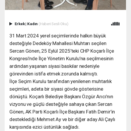
Erkek
|
Kadın
(Haberi Sesli Oku)
31 Mart 2024 yerel seçimlerinde halkın büyük
desteğiyle Dedeköy Mahallesi Muhtarı seçilen
Sercan Gönen, 25 Eylül 2025’teki CHP Koçarlı İlçe
Kongresi’nde İlçe Yönetim Kurulu’na seçilmesinin
ardından yaşanan siyasi baskılar nedeniyle
görevinden istifa etmek zorunda kalmıştı.
İlçe Seçim Kurulu tarafından yenilenen muhtarlık
seçimleri, adeta bir siyasi gövde gösterisine
dönüştü. Koçarlı Belediye Başkanı Özgür Arıcı’nın
vizyonu ve güçlü desteğiyle sahaya çıkan Sercan
Gönen, AK Parti Koçarlı İlçe Başkanı Fatih Demir’in
desteklediği Mehmet Ay ve bir diğer aday Ali Çaylı
karşısında ezici üstünlük sağladı.