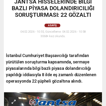
JANTSA HİSSELERİNDE BİLGİ
BAZLI PİYASA DOLANDIRICILIĞI
SORUŞTURMASI: 22 GÖZALTI
ASAYIŞ
04.02.2026 - 10:55, Güncelleme: 04.02.2026 - 10:58
3068+ kez okundu.
İstanbul Cumhuriyet Başsavcılığı tarafından
yürütülen soruşturma kapsamında, sermaye
piyasalarında bilgi bazlı piyasa dolandırıcılığı
yapıldığı iddiasıyla 8 ilde eş zamanlı düzenlenen
operasyonda 22 şüpheli gözaltına alındı.