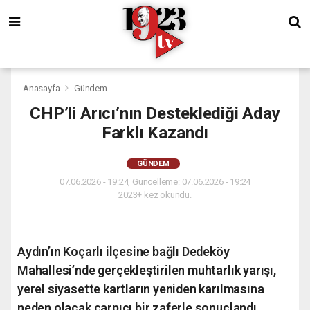
Anasayfa
Gündem
CHP’li Arıcı’nın Desteklediği Aday
Farklı Kazandı
GÜNDEM
07.06.2026 - 19:24, Güncelleme: 07.06.2026 - 19:24
2023+ kez okundu.
Aydın’ın Koçarlı ilçesine bağlı Dedeköy
Mahallesi’nde gerçekleştirilen muhtarlık yarışı,
yerel siyasette kartların yeniden karılmasına
neden olacak çarpıcı bir zaferle sonuçlandı.