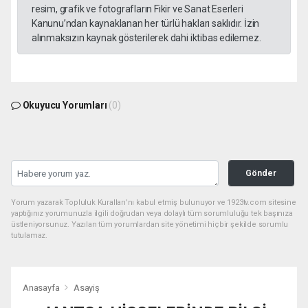
resim, grafik ve fotografların Fikir ve Sanat Eserleri
Kanunu’ndan kaynaklanan her türlü hakları saklıdır. İzin
alınmaksızın kaynak gösterilerek dahi iktibas edilemez.
Okuyucu Yorumları
(0)
Gönder
Yorum yazarak Topluluk Kuralları’nı kabul etmiş bulunuyor ve 1923tv.com sitesine
yaptığınız yorumunuzla ilgili doğrudan veya dolaylı tüm sorumluluğu tek başınıza
üstleniyorsunuz. Yazılan tüm yorumlardan site yönetimi hiçbir şekilde sorumlu
tutulamaz.
Anasayfa
Asayiş