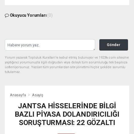
Okuyucu Yorumları
(0)
Gönder
Yorum yazarak Topluluk Kuralları’nı kabul etmiş bulunuyor ve 1923tv.com sitesine
yaptığınız yorumunuzla ilgili doğrudan veya dolaylı tüm sorumluluğu tek başınıza
üstleniyorsunuz. Yazılan tüm yorumlardan site yönetimi hiçbir şekilde sorumlu
tutulamaz.
Anasayfa
Asayiş
JANTSA HİSSELERİNDE BİLGİ
BAZLI PİYASA DOLANDIRICILIĞI
SORUŞTURMASI: 22 GÖZALTI