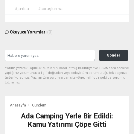
#jantsa
#soruşturma
Okuyucu Yorumları
(0)
Gönder
Yorum yazarak Topluluk Kuralları’nı kabul etmiş bulunuyor ve 1923tv.com sitesine
yaptığınız yorumunuzla ilgili doğrudan veya dolaylı tüm sorumluluğu tek başınıza
üstleniyorsunuz. Yazılan tüm yorumlardan site yönetimi hiçbir şekilde sorumlu
tutulamaz.
Anasayfa
Gündem
Ada Camping Yerle Bir Edildi:
Kamu Yatırımı Çöpe Gitti