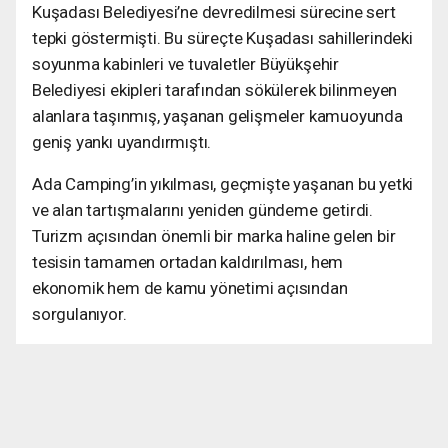
Kuşadası Belediyesi’ne devredilmesi sürecine sert
tepki göstermişti. Bu süreçte Kuşadası sahillerindeki
soyunma kabinleri ve tuvaletler Büyükşehir
Belediyesi ekipleri tarafından sökülerek bilinmeyen
alanlara taşınmış, yaşanan gelişmeler kamuoyunda
geniş yankı uyandırmıştı.
Ada Camping’in yıkılması, geçmişte yaşanan bu yetki
ve alan tartışmalarını yeniden gündeme getirdi.
Turizm açısından önemli bir marka haline gelen bir
tesisin tamamen ortadan kaldırılması, hem
ekonomik hem de kamu yönetimi açısından
sorgulanıyor.
Şimdi gözler, alanın geleceğine ve sürecin resmi
açıklamasına çevrilmiş durumda. Kamu kaynaklarıyla
yapılan yatırımların akıbeti ve olası yeni proje
planlamaları önümüzdeki günlerde netlik kazanacak.