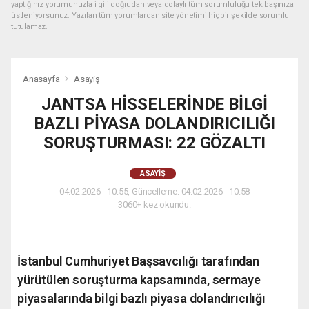
yaptığınız yorumunuzla ilgili doğrudan veya dolaylı tüm sorumluluğu tek başınıza
üstleniyorsunuz. Yazılan tüm yorumlardan site yönetimi hiçbir şekilde sorumlu
tutulamaz.
Anasayfa
Asayiş
JANTSA HİSSELERİNDE BİLGİ
BAZLI PİYASA DOLANDIRICILIĞI
SORUŞTURMASI: 22 GÖZALTI
ASAYIŞ
04.02.2026 - 10:55, Güncelleme: 04.02.2026 - 10:58
3060+ kez okundu.
İstanbul Cumhuriyet Başsavcılığı tarafından
yürütülen soruşturma kapsamında, sermaye
piyasalarında bilgi bazlı piyasa dolandırıcılığı