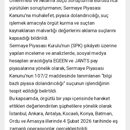
Önlenmesi ve Aklama Suçu Soruşturma Bürosu’nca
yürütülen soruşturmanın; Sermaye Piyasası
Kanunu’na muhalefet, piyasa dolandırıcılığı, suç
işlemek amacıyla örgüt kurma ve suçtan
kaynaklanan malvarlığı değerlerini aklama suçlarını
kapsadığı bildirildi.
Sermaye Piyasası Kurulu’nun (SPK) şikâyeti üzerine
yapılan inceleme ve analizlerde, sosyal medya
hesapları aracılığıyla EGEEN ve JANTS pay
piyasalarına yönelik olarak, Sermaye Piyasası
Kanunu’nun 107/2 maddesinde tanımlanan “bilgi
bazlı piyasa dolandırıcılığı” suçunun işlendiğinin
tespit edildiği belirtildi.
Bu kapsamda, örgütlü bir yapı içerisinde hareket
ettikleri değerlendirilen şüphelilere yönelik olarak
İstanbul, Ankara, Antalya, Kocaeli, Konya, Batman,
Ordu ve Amasya illerinde 4 Şubat 2026 tarihinde eş
zamanlı operasyonlar gerçekleştirildi.