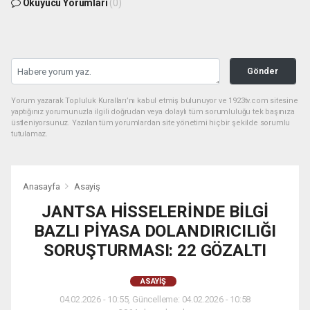
Okuyucu Yorumları
(0)
Gönder
Yorum yazarak Topluluk Kuralları’nı kabul etmiş bulunuyor ve 1923tv.com sitesine
yaptığınız yorumunuzla ilgili doğrudan veya dolaylı tüm sorumluluğu tek başınıza
üstleniyorsunuz. Yazılan tüm yorumlardan site yönetimi hiçbir şekilde sorumlu
tutulamaz.
Anasayfa
Asayiş
JANTSA HİSSELERİNDE BİLGİ
BAZLI PİYASA DOLANDIRICILIĞI
SORUŞTURMASI: 22 GÖZALTI
ASAYIŞ
04.02.2026 - 10:55, Güncelleme: 04.02.2026 - 10:58