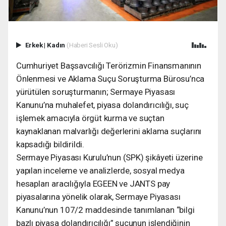
Erkek
|
Kadın
(Haberi Sesli Oku)
Cumhuriyet Başsavcılığı Terörizmin Finansmanının
Önlenmesi ve Aklama Suçu Soruşturma Bürosu’nca
yürütülen soruşturmanın; Sermaye Piyasası
Kanunu’na muhalefet, piyasa dolandırıcılığı, suç
işlemek amacıyla örgüt kurma ve suçtan
kaynaklanan malvarlığı değerlerini aklama suçlarını
kapsadığı bildirildi.
Sermaye Piyasası Kurulu’nun (SPK) şikâyeti üzerine
yapılan inceleme ve analizlerde, sosyal medya
hesapları aracılığıyla EGEEN ve JANTS pay
piyasalarına yönelik olarak, Sermaye Piyasası
Kanunu’nun 107/2 maddesinde tanımlanan “bilgi
bazlı piyasa dolandırıcılığı” suçunun işlendiğinin