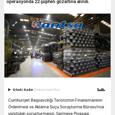
operasyonda 22 şüpheli gözaltına alındı.
Erkek
|
Kadın
(Haberi Sesli Oku)
Cumhuriyet Başsavcılığı Terörizmin Finansmanının
Önlenmesi ve Aklama Suçu Soruşturma Bürosu’nca
yürütülen soruşturmanın; Sermaye Piyasası