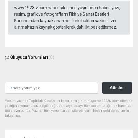
www.1923tv.com haber sitesinde yayınlanan haber, yazı,
resim, grafik ve fotografların Fikir ve Sanat Eserleri
Kanunu’ndan kaynaklanan her türlü hakları saklıdır. İzin
alınmaksızın kaynak gösterilerek dahi iktibas edilemez.
Okuyucu Yorumları
(0)
Gönder
Yorum yazarak Topluluk Kuralları’nı kabul etmiş bulunuyor ve 1923tv.com sitesine
yaptığınız yorumunuzla ilgili doğrudan veya dolaylı tüm sorumluluğu tek başınıza
üstleniyorsunuz. Yazılan tüm yorumlardan site yönetimi hiçbir şekilde sorumlu
tutulamaz.