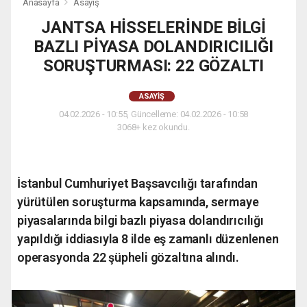
Anasayfa
Asayiş
JANTSA HİSSELERİNDE BİLGİ
BAZLI PİYASA DOLANDIRICILIĞI
SORUŞTURMASI: 22 GÖZALTI
ASAYIŞ
04.02.2026 - 10:55, Güncelleme: 04.02.2026 - 10:58
3068+ kez okundu.
İstanbul Cumhuriyet Başsavcılığı tarafından
yürütülen soruşturma kapsamında, sermaye
piyasalarında bilgi bazlı piyasa dolandırıcılığı
yapıldığı iddiasıyla 8 ilde eş zamanlı düzenlenen
operasyonda 22 şüpheli gözaltına alındı.