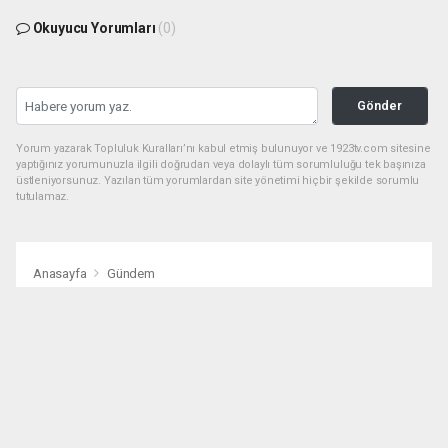
Okuyucu Yorumları
(0)
Gönder
Yorum yazarak Topluluk Kuralları’nı kabul etmiş bulunuyor ve 1923tv.com sitesine
yaptığınız yorumunuzla ilgili doğrudan veya dolaylı tüm sorumluluğu tek başınıza
üstleniyorsunuz. Yazılan tüm yorumlardan site yönetimi hiçbir şekilde sorumlu
tutulamaz.
Anasayfa
Gündem
Ada Camping Yerle Bir Edildi:
Kamu Yatırımı Çöpe Gitti
GÜNDEM
24.02.2026 - 11:30, Güncelleme: 24.02.2026 - 11:30
2540+ kez okundu.