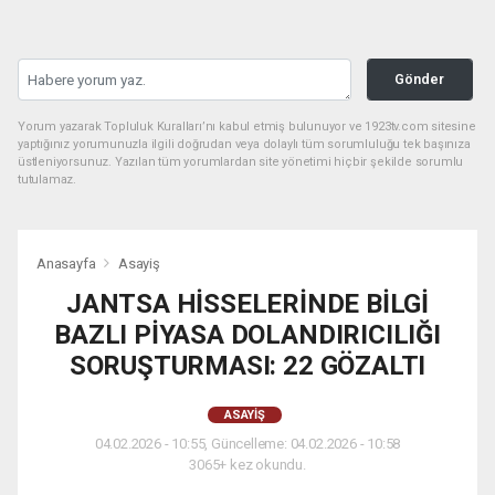
Gönder
Yorum yazarak Topluluk Kuralları’nı kabul etmiş bulunuyor ve 1923tv.com sitesine
yaptığınız yorumunuzla ilgili doğrudan veya dolaylı tüm sorumluluğu tek başınıza
üstleniyorsunuz. Yazılan tüm yorumlardan site yönetimi hiçbir şekilde sorumlu
tutulamaz.
Anasayfa
Asayiş
JANTSA HİSSELERİNDE BİLGİ
BAZLI PİYASA DOLANDIRICILIĞI
SORUŞTURMASI: 22 GÖZALTI
ASAYIŞ
04.02.2026 - 10:55, Güncelleme: 04.02.2026 - 10:58
3065+ kez okundu.