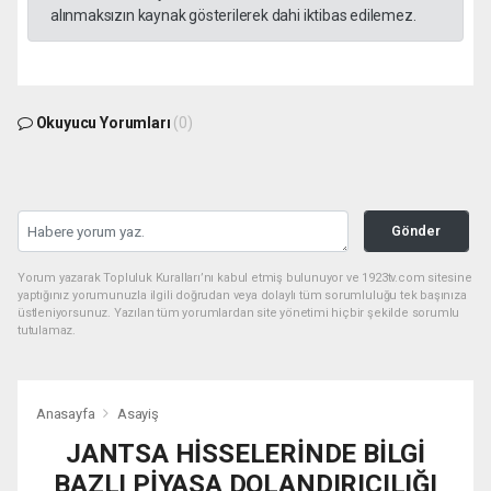
alınmaksızın kaynak gösterilerek dahi iktibas edilemez.
Okuyucu Yorumları
(0)
Gönder
Yorum yazarak Topluluk Kuralları’nı kabul etmiş bulunuyor ve 1923tv.com sitesine
yaptığınız yorumunuzla ilgili doğrudan veya dolaylı tüm sorumluluğu tek başınıza
üstleniyorsunuz. Yazılan tüm yorumlardan site yönetimi hiçbir şekilde sorumlu
tutulamaz.
Anasayfa
Asayiş
JANTSA HİSSELERİNDE BİLGİ
BAZLI PİYASA DOLANDIRICILIĞI