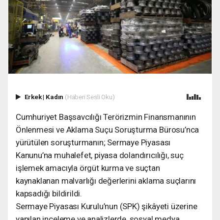
Erkek
|
Kadın
(Haberi Sesli Oku)
Cumhuriyet Başsavcılığı Terörizmin Finansmanının
Önlenmesi ve Aklama Suçu Soruşturma Bürosu’nca
yürütülen soruşturmanın; Sermaye Piyasası
Kanunu’na muhalefet, piyasa dolandırıcılığı, suç
işlemek amacıyla örgüt kurma ve suçtan
kaynaklanan malvarlığı değerlerini aklama suçlarını
kapsadığı bildirildi.
Sermaye Piyasası Kurulu’nun (SPK) şikâyeti üzerine
yapılan inceleme ve analizlerde, sosyal medya