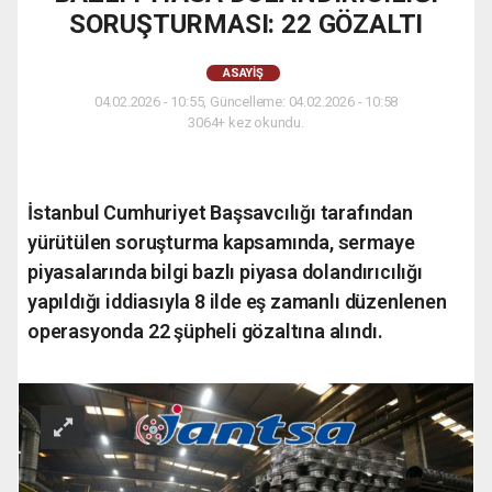
SORUŞTURMASI: 22 GÖZALTI
ASAYIŞ
04.02.2026 - 10:55, Güncelleme: 04.02.2026 - 10:58
3064+ kez okundu.
İstanbul Cumhuriyet Başsavcılığı tarafından
yürütülen soruşturma kapsamında, sermaye
piyasalarında bilgi bazlı piyasa dolandırıcılığı
yapıldığı iddiasıyla 8 ilde eş zamanlı düzenlenen
operasyonda 22 şüpheli gözaltına alındı.