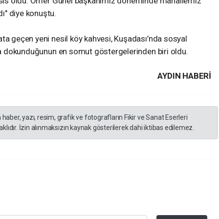
 tesis oldu. Ömer Günel başkanımız döneminde mahallemiz
ı" diye konuştu.
ata geçen yeni nesil köy kahvesi, Kuşadası’nda sosyal
ına dokunduğunun en somut göstergelerinden biri oldu.
AYDIN HABERİ
er, yazı, resim, grafik ve fotografların Fikir ve Sanat Eserleri
lıdır. İzin alınmaksızın kaynak gösterilerek dahi iktibas edilemez.