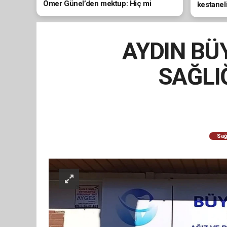
Ömer Günel’den mektup: Hiç mi
kestanel
vicdanınız sızlamıyor?
AYDIN BÜY
SAĞLIĞ
Sağ