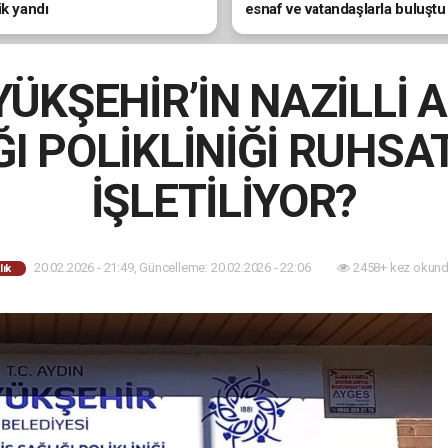
ik yandı
esnaf ve vatandaşlarla buluştu
ÜKŞEHİR’İN NAZİLLİ A
I POLİKLİNİĞİ RUHSA
İŞLETİLİYOR?
20.02.2026 - 21:49, Güncelleme: 20.02.2026 - 22:06
2458+ kez okund
lık