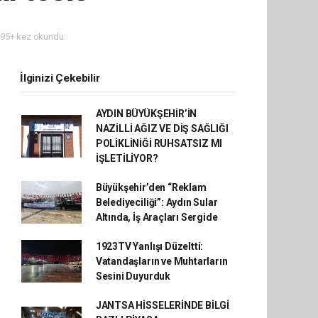
95+ kez okundu.
İlginizi Çekebilir
AYDIN BÜYÜKŞEHİR’İN
NAZİLLİ AĞIZ VE DİŞ SAĞLIĞI
POLİKLİNİĞİ RUHSATSIZ MI
İŞLETİLİYOR?
Büyükşehir’den “Reklam
Belediyeciliği”: Aydın Sular
Altında, İş Araçları Sergide
1923TV Yanlışı Düzeltti:
Vatandaşların ve Muhtarların
Sesini Duyurduk
JANTSA HİSSELERİNDE BİLGİ