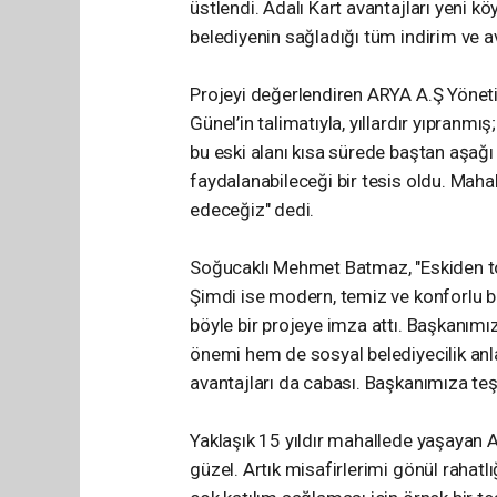
üstlendi. Adalı Kart avantajları yeni k
belediyenin sağladığı tüm indirim ve a
Projeyi değerlendiren ARYA A.Ş Yöne
Günel’in talimatıyla, yıllardır yıpranm
bu eski alanı kısa sürede baştan aşağı
faydalanabileceği bir tesis oldu. Mah
edeceğiz" dedi.
Soğucaklı Mehmet Batmaz, "Eskiden to
Şimdi ise modern, temiz ve konforlu bir
böyle bir projeye imza attı. Başkanım
önemi hem de sosyal belediyecilik anlay
avantajları da cabası. Başkanımıza teş
Yaklaşık 15 yıldır mahallede yaşayan A
güzel. Artık misafirlerimi gönül rahat