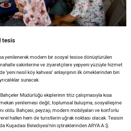
 tesis
na yenilenerek modern bir sosyal tesise dönüştürülen
ahalle sakinlerine ve ziyaretçilere yepyeni yüzüyle hizmet
de ’yeni nesil köy kahvesi’ anlayışının ilk örneklerinden biri
ayrıcalıklar sunacak.
Bahçeler Müdürlüğü ekiplerinin titiz çalışmasıyla kısa
 mekan yenilemesi değil; toplumsal buluşma, sosyalleşme
ı oldu. Bahçesi, peyzajı, modern mobilyaları ve konforlu
el halkın hem de turistlerin uğrak noktası olacak. Tesisin
nda Kuşadası Belediyesi’nin iştiraklerinden ARYA A.Ş.