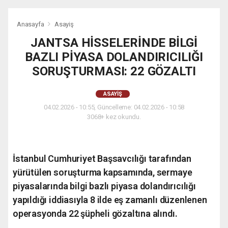
Anasayfa
Asayiş
JANTSA HİSSELERİNDE BİLGİ
BAZLI PİYASA DOLANDIRICILIĞI
SORUŞTURMASI: 22 GÖZALTI
ASAYIŞ
04.02.2026 - 10:55, Güncelleme: 04.02.2026 - 10:58
3068+ kez okundu.
İstanbul Cumhuriyet Başsavcılığı tarafından
yürütülen soruşturma kapsamında, sermaye
piyasalarında bilgi bazlı piyasa dolandırıcılığı
yapıldığı iddiasıyla 8 ilde eş zamanlı düzenlenen
operasyonda 22 şüpheli gözaltına alındı.