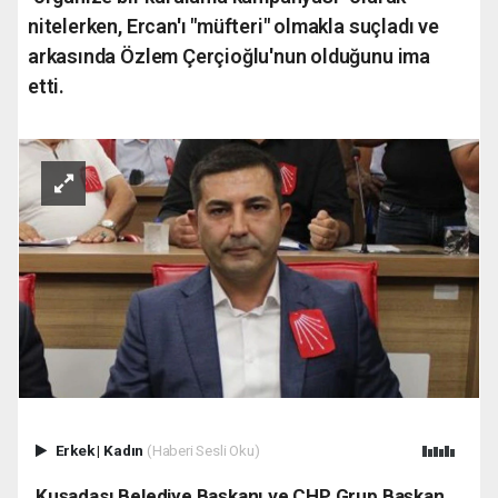
nitelerken, Ercan'ı "müfteri" olmakla suçladı ve
arkasında Özlem Çerçioğlu'nun olduğunu ima
etti.
Erkek
|
Kadın
(Haberi Sesli Oku)
Kuşadası Belediye Başkanı ve CHP Grup Başkan