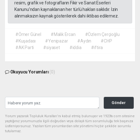
resim, grafik ve fotografların Fikir ve Sanat Eserleri
Kanunu’ndan kaynaklanan her türlü hakları saklıdır. İzin
alınmaksızın kaynak gösterilerek dahi iktibas edilemez.
#Ömer Günel
#Malik Ercan
#Özlem Çerçioğlu
#Kuşadası
#Yenipazar
#Aydın
#CHP
#AK Parti
#siyaset
#iddia
#iftira
Okuyucu Yorumları
(0)
Gönder
Yorum yazarak Topluluk Kuralları’nı kabul etmiş bulunuyor ve 1923tv.com sitesine
yaptığınız yorumunuzla ilgili doğrudan veya dolaylı tüm sorumluluğu tek başınıza
üstleniyorsunuz. Yazılan tüm yorumlardan site yönetimi hiçbir şekilde sorumlu
tutulamaz.