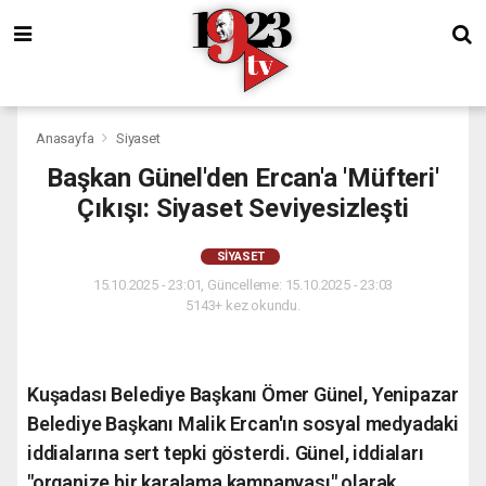
Anasayfa
Siyaset
Başkan Günel'den Ercan'a 'Müfteri'
Çıkışı: Siyaset Seviyesizleşti
SIYASET
15.10.2025 - 23:01, Güncelleme: 15.10.2025 - 23:03
5143+ kez okundu.
Kuşadası Belediye Başkanı Ömer Günel, Yenipazar
Belediye Başkanı Malik Ercan'ın sosyal medyadaki
iddialarına sert tepki gösterdi. Günel, iddiaları
"organize bir karalama kampanyası" olarak