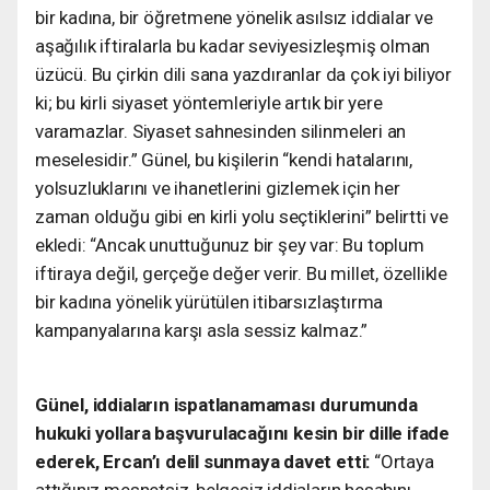
bir kadına, bir öğretmene yönelik asılsız iddialar ve
aşağılık iftiralarla bu kadar seviyesizleşmiş olman
üzücü. Bu çirkin dili sana yazdıranlar da çok iyi biliyor
ki; bu kirli siyaset yöntemleriyle artık bir yere
varamazlar. Siyaset sahnesinden silinmeleri an
meselesidir.” Günel, bu kişilerin “kendi hatalarını,
yolsuzluklarını ve ihanetlerini gizlemek için her
zaman olduğu gibi en kirli yolu seçtiklerini” belirtti ve
ekledi: “Ancak unuttuğunuz bir şey var: Bu toplum
iftiraya değil, gerçeğe değer verir. Bu millet, özellikle
bir kadına yönelik yürütülen itibarsızlaştırma
kampanyalarına karşı asla sessiz kalmaz.”
Günel, iddiaların ispatlanamaması durumunda
hukuki yollara başvurulacağını kesin bir dille ifade
ederek, Ercan’ı delil sunmaya davet etti:
“Ortaya
attığınız mesnetsiz, belgesiz iddiaların hesabını