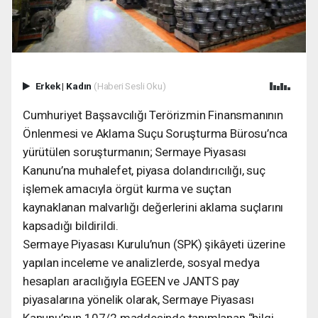
Erkek
|
Kadın
(Haberi Sesli Oku)
Cumhuriyet Başsavcılığı Terörizmin Finansmanının
Önlenmesi ve Aklama Suçu Soruşturma Bürosu’nca
yürütülen soruşturmanın; Sermaye Piyasası
Kanunu’na muhalefet, piyasa dolandırıcılığı, suç
işlemek amacıyla örgüt kurma ve suçtan
kaynaklanan malvarlığı değerlerini aklama suçlarını
kapsadığı bildirildi.
Sermaye Piyasası Kurulu’nun (SPK) şikâyeti üzerine
yapılan inceleme ve analizlerde, sosyal medya
hesapları aracılığıyla EGEEN ve JANTS pay
piyasalarına yönelik olarak, Sermaye Piyasası
Kanunu’nun 107/2 maddesinde tanımlanan “bilgi