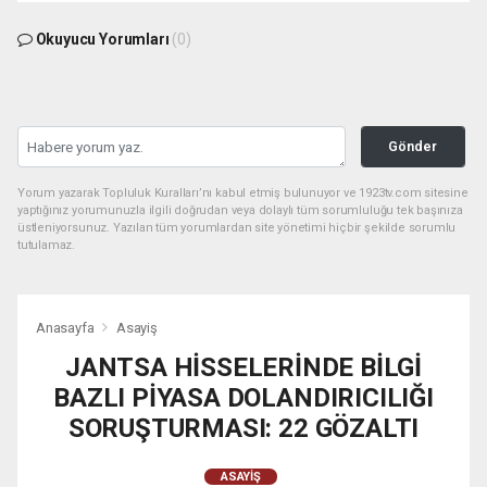
Okuyucu Yorumları
(0)
Gönder
Yorum yazarak Topluluk Kuralları’nı kabul etmiş bulunuyor ve 1923tv.com sitesine
yaptığınız yorumunuzla ilgili doğrudan veya dolaylı tüm sorumluluğu tek başınıza
üstleniyorsunuz. Yazılan tüm yorumlardan site yönetimi hiçbir şekilde sorumlu
tutulamaz.
Anasayfa
Asayiş
JANTSA HİSSELERİNDE BİLGİ
BAZLI PİYASA DOLANDIRICILIĞI
SORUŞTURMASI: 22 GÖZALTI
ASAYIŞ