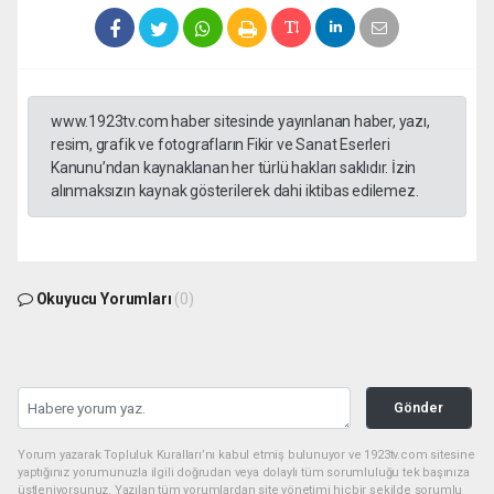
www.1923tv.com haber sitesinde yayınlanan haber, yazı,
resim, grafik ve fotografların Fikir ve Sanat Eserleri
Kanunu’ndan kaynaklanan her türlü hakları saklıdır. İzin
alınmaksızın kaynak gösterilerek dahi iktibas edilemez.
Okuyucu Yorumları
(0)
Gönder
Yorum yazarak Topluluk Kuralları’nı kabul etmiş bulunuyor ve 1923tv.com sitesine
yaptığınız yorumunuzla ilgili doğrudan veya dolaylı tüm sorumluluğu tek başınıza
üstleniyorsunuz. Yazılan tüm yorumlardan site yönetimi hiçbir şekilde sorumlu