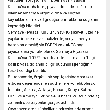
yürütülen soruşturmanın; Sermaye Piyasası
Kanunu’na muhalefet, piyasa dolandırıcılığı, suç
işlemek amacıyla örgüt kurma ve suçtan
kaynaklanan malvarlığı değerlerini aklama suçlarını
kapsadığı bildirildi.
Sermaye Piyasası Kurulu’nun (SPK) şikâyeti üzerine
yapılan inceleme ve analizlerde, sosyal medya
hesapları aracılığıyla EGEEN ve JANTS pay
piyasalarına yönelik olarak, Sermaye Piyasası
Kanunu’nun 107/2 maddesinde tanımlanan “bilgi
bazlı piyasa dolandırıcılığı” suçunun işlendiğinin
tespit edildiği belirtildi.
Bu kapsamda, örgütlü bir yapı içerisinde hareket
ettikleri değerlendirilen şüphelilere yönelik olarak
İstanbul, Ankara, Antalya, Kocaeli, Konya, Batman,
Ordu ve Amasya illerinde 4 Şubat 2026 tarihinde eş
zamanlı operasyonlar gerçekleştirildi.
Operasyonlarda şüphelilerin adreslerinde arama