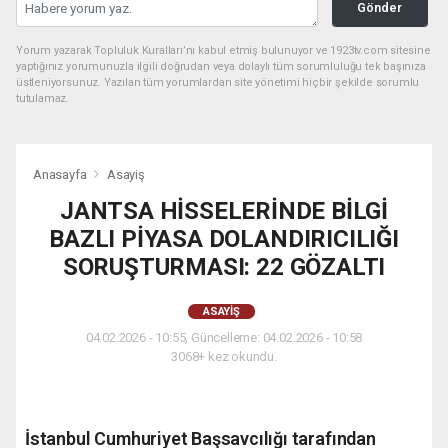
Gönder
Yorum yazarak Topluluk Kuralları’nı kabul etmiş bulunuyor ve 1923tv.com sitesine
yaptığınız yorumunuzla ilgili doğrudan veya dolaylı tüm sorumluluğu tek başınıza
üstleniyorsunuz. Yazılan tüm yorumlardan site yönetimi hiçbir şekilde sorumlu
tutulamaz.
Anasayfa
Asayiş
JANTSA HİSSELERİNDE BİLGİ
BAZLI PİYASA DOLANDIRICILIĞI
SORUŞTURMASI: 22 GÖZALTI
ASAYIŞ
04.02.2026 - 10:55, Güncelleme: 04.02.2026 - 10:58
3068+ kez okundu.
İstanbul Cumhuriyet Başsavcılığı tarafından