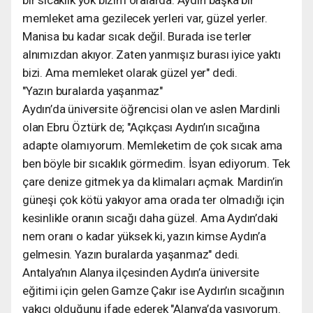
memleket ama gezilecek yerleri var, güzel yerler.
Manisa bu kadar sıcak değil. Burada ise terler
alnımızdan akıyor. Zaten yanmışız burası iyice yaktı
bizi. Ama memleket olarak güzel yer" dedi.
"Yazın buralarda yaşanmaz"
Aydın’da üniversite öğrencisi olan ve aslen Mardinli
olan Ebru Öztürk de; "Açıkçası Aydın’ın sıcağına
adapte olamıyorum. Memleketim de çok sıcak ama
ben böyle bir sıcaklık görmedim. İsyan ediyorum. Tek
çare denize gitmek ya da klimaları açmak. Mardin’in
güneşi çok kötü yakıyor ama orada ter olmadığı için
kesinlikle oranın sıcağı daha güzel. Ama Aydın’daki
nem oranı o kadar yüksek ki, yazın kimse Aydın’a
gelmesin. Yazın buralarda yaşanmaz" dedi.
Antalya’nın Alanya ilçesinden Aydın’a üniversite
eğitimi için gelen Gamze Çakır ise Aydın’ın sıcağının
yakıcı olduğunu ifade ederek "Alanya’da yaşıyorum.