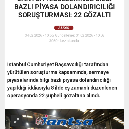
BAZLI PİYASA DOLANDIRICILIĞI
SORUŞTURMASI: 22 GÖZALTI
ASAYIŞ
04.02.2026 - 10:55, Güncelleme: 04.02.2026 - 10:58
3060+ kez okundu.
İstanbul Cumhuriyet Başsavcılığı tarafından
yürütülen soruşturma kapsamında, sermaye
piyasalarında bilgi bazlı piyasa dolandırıcılığı
yapıldığı iddiasıyla 8 ilde eş zamanlı düzenlenen
operasyonda 22 şüpheli gözaltına alındı.