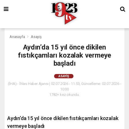
Anasayfa
Asayiş
Aydın’da 15 yıl önce dikilen
fıstıkçamları kozalak vermeye
başladı
ASAYIŞ
(İHA) - İhlas Haber Ajansı | 02.07.2026 - 11:53, Güncelleme: 02.07.2026 -
10:00
1782+ kez okundu.
Aydın’da 15 yıl önce dikilen fıstıkçamları kozalak
vermeye başladı