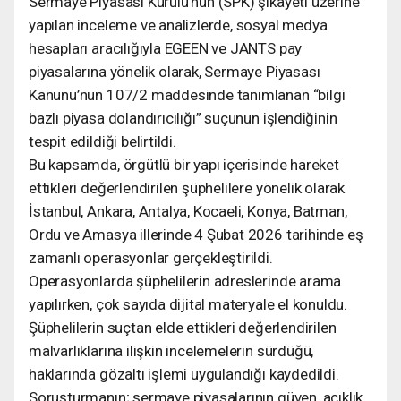
Sermaye Piyasası Kurulu’nun (SPK) şikâyeti üzerine
yapılan inceleme ve analizlerde, sosyal medya
hesapları aracılığıyla EGEEN ve JANTS pay
piyasalarına yönelik olarak, Sermaye Piyasası
Kanunu’nun 107/2 maddesinde tanımlanan “bilgi
bazlı piyasa dolandırıcılığı” suçunun işlendiğinin
tespit edildiği belirtildi.
Bu kapsamda, örgütlü bir yapı içerisinde hareket
ettikleri değerlendirilen şüphelilere yönelik olarak
İstanbul, Ankara, Antalya, Kocaeli, Konya, Batman,
Ordu ve Amasya illerinde 4 Şubat 2026 tarihinde eş
zamanlı operasyonlar gerçekleştirildi.
Operasyonlarda şüphelilerin adreslerinde arama
yapılırken, çok sayıda dijital materyale el konuldu.
Şüphelilerin suçtan elde ettikleri değerlendirilen
malvarlıklarına ilişkin incelemelerin sürdüğü,
haklarında gözaltı işlemi uygulandığı kaydedildi.
Soruşturmanın; sermaye piyasalarının güven, açıklık