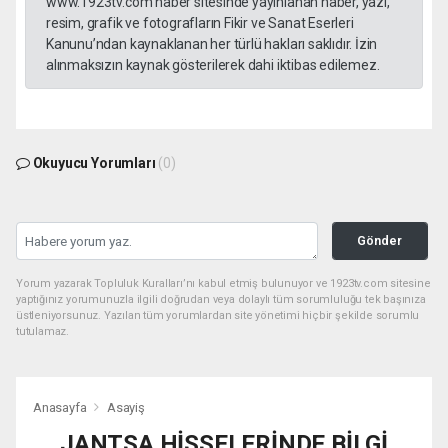
www.1923tv.com haber sitesinde yayınlanan haber, yazı,
resim, grafik ve fotografların Fikir ve Sanat Eserleri
Kanunu’ndan kaynaklanan her türlü hakları saklıdır. İzin
alınmaksızın kaynak gösterilerek dahi iktibas edilemez.
Okuyucu Yorumları
(0)
Gönder
Yorum yazarak Topluluk Kuralları’nı kabul etmiş bulunuyor ve 1923tv.com sitesine
yaptığınız yorumunuzla ilgili doğrudan veya dolaylı tüm sorumluluğu tek başınıza
üstleniyorsunuz. Yazılan tüm yorumlardan site yönetimi hiçbir şekilde sorumlu
tutulamaz.
Anasayfa
Asayiş
JANTSA HİSSELERİNDE BİLGİ