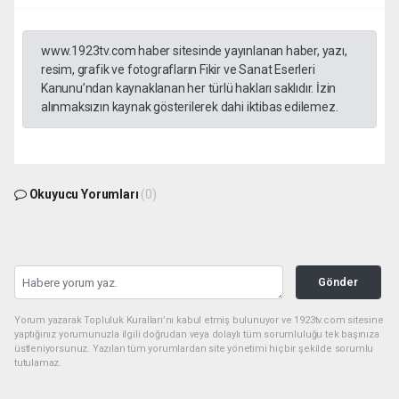
www.1923tv.com haber sitesinde yayınlanan haber, yazı,
resim, grafik ve fotografların Fikir ve Sanat Eserleri
Kanunu’ndan kaynaklanan her türlü hakları saklıdır. İzin
alınmaksızın kaynak gösterilerek dahi iktibas edilemez.
Okuyucu Yorumları
(0)
Gönder
Yorum yazarak Topluluk Kuralları’nı kabul etmiş bulunuyor ve 1923tv.com sitesine
yaptığınız yorumunuzla ilgili doğrudan veya dolaylı tüm sorumluluğu tek başınıza
üstleniyorsunuz. Yazılan tüm yorumlardan site yönetimi hiçbir şekilde sorumlu
tutulamaz.