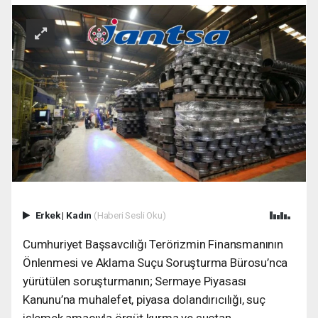
Erkek
|
Kadın
(Haberi Sesli Oku)
Cumhuriyet Başsavcılığı Terörizmin Finansmanının
Önlenmesi ve Aklama Suçu Soruşturma Bürosu’nca
yürütülen soruşturmanın; Sermaye Piyasası
Kanunu’na muhalefet, piyasa dolandırıcılığı, suç
işlemek amacıyla örgüt kurma ve suçtan