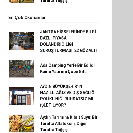
Tarafta Tağşiş
En Çok Okunanlar
JANTSA HİSSELERİNDE BİLGİ
BAZLI PİYASA
DOLANDIRICILIĞI
SORUŞTURMASI: 22 GÖZALTI
Ada Camping Yerle Bir Edildi:
Kamu Yatırımı Çöpe Gitti
AYDIN BÜYÜKŞEHİR’İN
NAZİLLİ AĞIZ VE DİŞ SAĞLIĞI
POLİKLİNİĞİ RUHSATSIZ MI
İŞLETİLİYOR?
Aydın Tarımına Kibrit Suyu: Bir
Tarafta Aflatoksin, Diğer
Tarafta Tağşiş