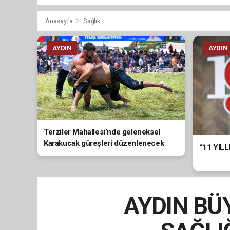
Anasayfa
Sağlık
AYDIN
AYDIN
Terziler Mahallesi’nde geleneksel
Karakucak güreşleri düzenlenecek
“11 YIL
AYDIN BÜY