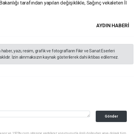
akanlığı tarafından yapılan değişiklikle, Sağınç vekaleten İl
AYDIN HABERİ
er, yazı, resim, grafik ve fotografların Fikir ve Sanat Eserleri
lıdır. İzin alınmaksızın kaynak gösterilerek dahi iktibas edilemez.
Gönder
uyor ve 1923tv.com sitesine yaptığınız yorumunuzla ilgili doğrudan veya dolaylı tüm