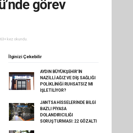
ğü’nde görev
63+ kez okundu.
İlginizi Çekebilir
AYDIN BÜYÜKŞEHİR’İN
NAZİLLİ AĞIZ VE DİŞ SAĞLIĞI
POLİKLİNİĞİ RUHSATSIZ MI
İŞLETİLİYOR?
JANTSA HİSSELERİNDE BİLGİ
BAZLI PİYASA
DOLANDIRICILIĞI
SORUŞTURMASI: 22 GÖZALTI