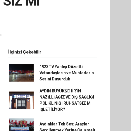
TSIZ MI
u.
İlginizi Çekebilir
1923TV Yanlışı Düzeltti:
Vatandaşların ve Muhtarların
Sesini Duyurduk
AYDIN BÜYÜKŞEHİR’İN
NAZİLLİ AĞIZ VE DİŞ SAĞLIĞI
POLİKLİNİĞİ RUHSATSIZ MI
İŞLETİLİYOR?
Aydınlılar Tek Ses: Araçlar
Sergilenmek Yerine Çalışmalı