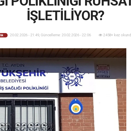
I POLİKLİNİĞİ RUHSA
İŞLETİLİYOR?
20.02.2026 - 21:49, Güncelleme: 20.02.2026 - 22:06
2458+ kez okund
lık