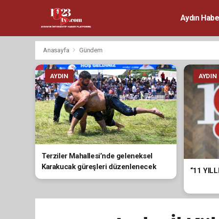
Aydın Habe
Anasayfa
Gündem
AYDIN
AYDIN
Terziler Mahallesi’nde geleneksel
Karakucak güreşleri düzenlenecek
“11 YIL