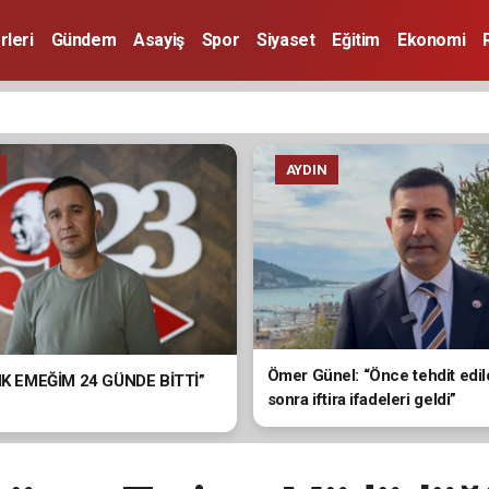
rleri
Gündem
Asayiş
Spor
Siyaset
Eğitim
Ekonomi
AYDIN
Ömer Günel: “Önce tehdit edil
LIK EMEĞİM 24 GÜNDE BİTTİ”
sonra iftira ifadeleri geldi”