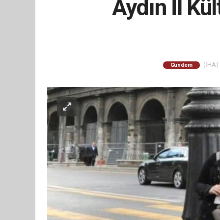
Aydın İl Kü
(İHA) 
Gündem