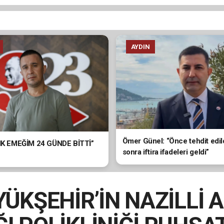
AYDIN
Ömer Günel: “Önce tehdit edil
LIK EMEĞİM 24 GÜNDE BİTTİ”
sonra iftira ifadeleri geldi”
ÜKŞEHİR’İN NAZİLLİ A