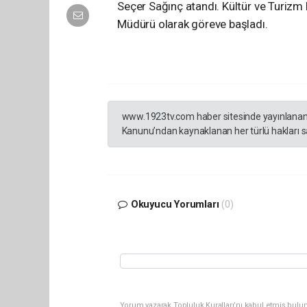
Seçer Sağınç atandı. Kültür ve Turizm B
Müdürü olarak göreve başladı.
www.1923tv.com haber sitesinde yayınlanan hab
Kanunu’ndan kaynaklanan her türlü hakları sak
Okuyucu Yorumları
(0)
Yorum yazarak Topluluk Kuralları’nı kabul etmiş bulun