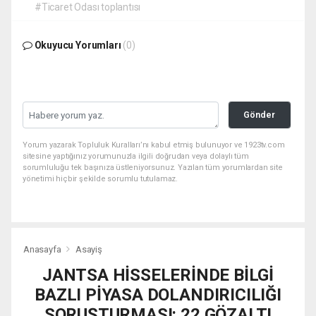
#Ticaret Odası toplantısı
Okuyucu Yorumları
(0)
Gönder
Yorum yazarak Topluluk Kuralları’nı kabul etmiş bulunuyor ve 1923tv.com
sitesine yaptığınız yorumunuzla ilgili doğrudan veya dolaylı tüm
sorumluluğu tek başınıza üstleniyorsunuz. Yazılan tüm yorumlardan site
yönetimi hiçbir şekilde sorumlu tutulamaz.
Anasayfa
Asayiş
JANTSA HİSSELERİNDE BİLGİ
BAZLI PİYASA DOLANDIRICILIĞI
SORUŞTURMASI: 22 GÖZALTI