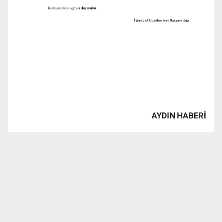
AYDIN HABERİ
www.1923tv.com haber sitesinde yayınlanan haber, yazı,
resim, grafik ve fotografların Fikir ve Sanat Eserleri
Kanunu’ndan kaynaklanan her türlü hakları saklıdır. İzin