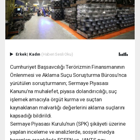
Erkek
|
Kadın
(Haberi Sesli Oku)
Cumhuriyet Başsavcılığı Terörizmin Finansmanının
Önlenmesi ve Aklama Suçu Soruşturma Bürosu’nca
yürütülen soruşturmanın; Sermaye Piyasası
Kanunu’na muhalefet, piyasa dolandırıcılığı, suç
işlemek amacıyla örgüt kurma ve suçtan
kaynaklanan malvarlığı değerlerini aklama suçlarını
kapsadığı bildirildi.
Sermaye Piyasası Kurulu’nun (SPK) şikâyeti üzerine
yapılan inceleme ve analizlerde, sosyal medya
hesapları aracılığıyla EGEEN ve JANTS pay