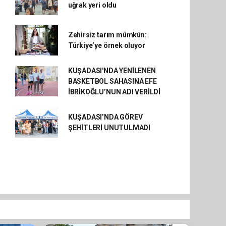
uğrak yeri oldu
Zehirsiz tarım mümkün:
Türkiye’ye örnek oluyor
KUŞADASI'NDA YENİLENEN
BASKETBOL SAHASINA EFE
İBRİKOĞLU’NUN ADI VERİLDİ
KUŞADASI’NDA GÖREV
ŞEHİTLERİ UNUTULMADI