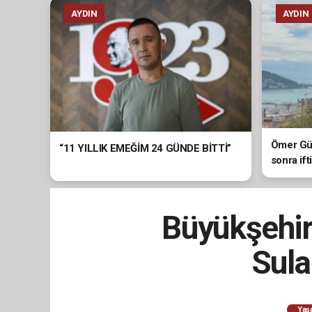
AYDIN
AYDIN
Ömer Gün
“11 YILLIK EMEĞİM 24 GÜNDE BİTTİ”
sonra ift
Büyükşehir’
Sula
Yaş