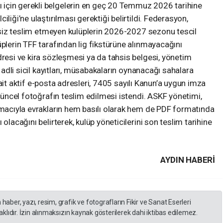
için gerekli belgelerin en geç 20 Temmuz 2026 tarihine
liği’ne ulaştırılması gerektiği belirtildi. Federasyon,
siksiz teslim etmeyen kulüplerin 2026-2027 sezonu tescil
üplerin TFF tarafından lig fikstürüne alınmayacağını
dresi ve kira sözleşmesi ya da tahsis belgesi, yönetim
ı adli sicil kayıtları, müsabakaların oynanacağı sahalara
ne ait aktif e-posta adresleri, 7405 sayılı Kanun’a uygun imza
 güncel fotoğrafın teslim edilmesi istendi. ASKF yönetimi,
 amacıyla evrakların hem basılı olarak hem de PDF formatında
olacağını belirterek, kulüp yöneticilerini son teslim tarihine
AYDIN HABERİ
er, yazı, resim, grafik ve fotografların Fikir ve Sanat Eserleri
lıdır. İzin alınmaksızın kaynak gösterilerek dahi iktibas edilemez.