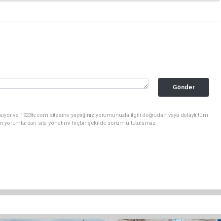
Gönder
uyor ve 1923tv.com sitesine yaptığınız yorumunuzla ilgili doğrudan veya dolaylı tüm
m yorumlardan site yönetimi hiçbir şekilde sorumlu tutulamaz.