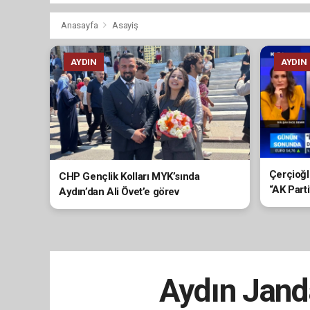
Anasayfa
Asayiş
AYDIN
AYDIN
Çerçioğl
CHP Gençlik Kolları MYK’sında
“AK Part
Aydın’dan Ali Övet’e görev
yargılam
Aydın Janda