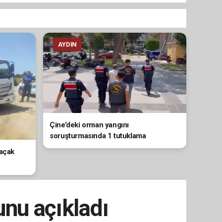
AYDIN
Çine’deki orman yangını
soruşturmasında 1 tutuklama
kaçak
unu açıkladı