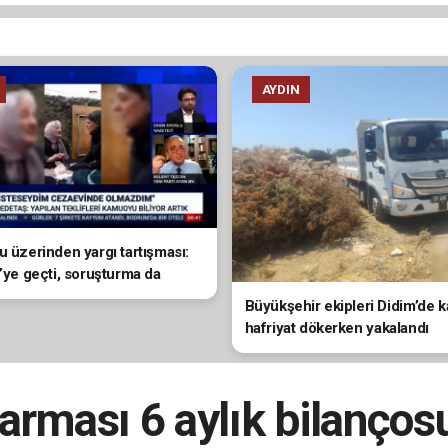
AYDIN
u üzerinden yargı tartışması:
i’ye geçti, soruşturma da
a da olmadı”
Büyükşehir ekipleri Didim’de 
hafriyat dökerken yakalandı
rması 6 aylık bilanços