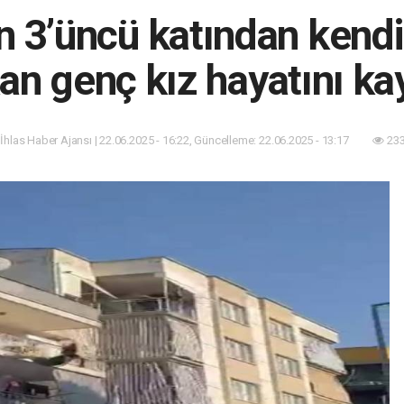
 3’üncü katından kendi
an genç kız hayatını ka
 İhlas Haber Ajansı | 22.06.2025 - 16:22, Güncelleme: 22.06.2025 - 13:17
233