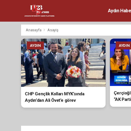
Aydın Habe
Anasayfa
Asayiş
AYDIN
AYDIN
Çerçioğl
CHP Gençlik Kolları MYK’sında
“AK Part
Aydın’dan Ali Övet’e görev
yargılam