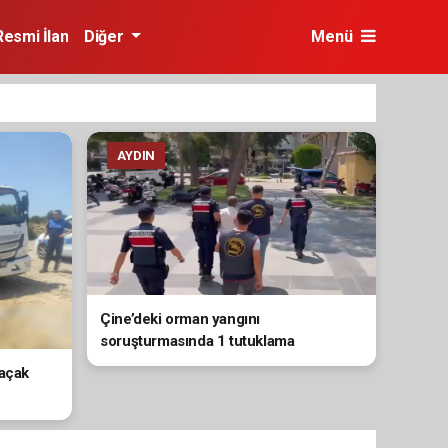
Resmi İlan
Diğer
Menü
AYDIN
Çine’deki orman yangını
soruşturmasında 1 tutuklama
kaçak