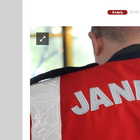
(İHA) 
Asayiş