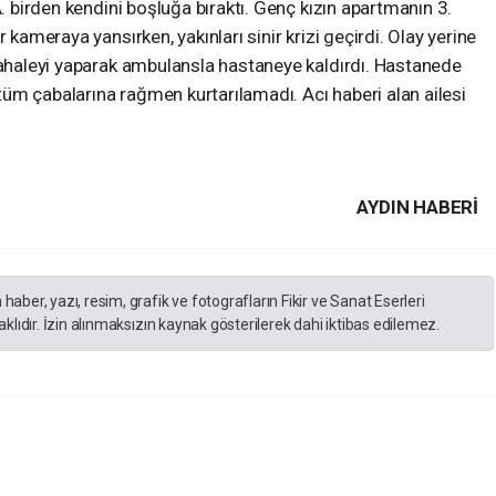
A. birden kendini boşluğa bıraktı. Genç kızın apartmanın 3.
 kameraya yansırken, yakınları sinir krizi geçirdi. Olay yerine
üdahaleyi yaparak ambulansla hastaneye kaldırdı. Hastanede
n tüm çabalarına rağmen kurtarılamadı. Acı haberi alan ailesi
AYDIN HABERİ
er, yazı, resim, grafik ve fotografların Fikir ve Sanat Eserleri
lıdır. İzin alınmaksızın kaynak gösterilerek dahi iktibas edilemez.