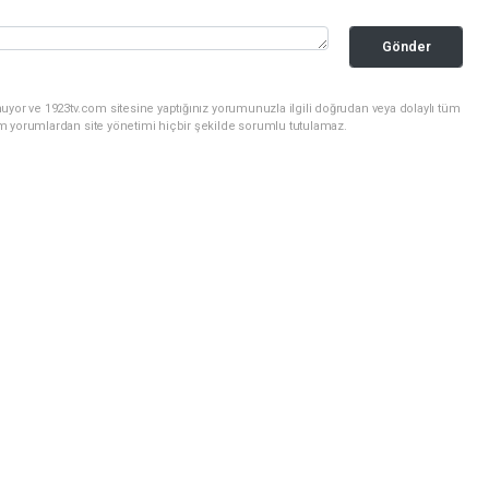
Gönder
uyor ve 1923tv.com sitesine yaptığınız yorumunuzla ilgili doğrudan veya dolaylı tüm
m yorumlardan site yönetimi hiçbir şekilde sorumlu tutulamaz.