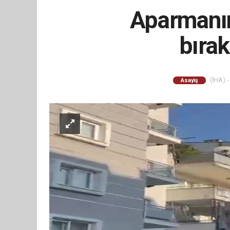
Aparmanın
bırak
(İHA) -
Asayiş