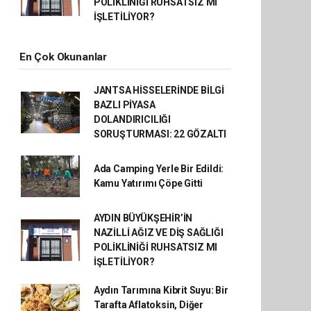
POLİKLİNİĞİ RUHSATSIZ MI
İŞLETİLİYOR?
En Çok Okunanlar
JANTSA HİSSELERİNDE BİLGİ
BAZLI PİYASA
DOLANDIRICILIĞI
SORUŞTURMASI: 22 GÖZALTI
Ada Camping Yerle Bir Edildi:
Kamu Yatırımı Çöpe Gitti
AYDIN BÜYÜKŞEHİR’İN
NAZİLLİ AĞIZ VE DİŞ SAĞLIĞI
POLİKLİNİĞİ RUHSATSIZ MI
İŞLETİLİYOR?
Aydın Tarımına Kibrit Suyu: Bir
Tarafta Aflatoksin, Diğer