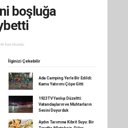
ni boşluğa
ybetti
4+ kez okundu.
İlginizi Çekebilir
Ada Camping Yerle Bir Edildi:
Kamu Yatırımı Çöpe Gitti
1923TV Yanlışı Düzeltti:
Vatandaşların ve Muhtarların
Sesini Duyurduk
Aydın Tarımına Kibrit Suyu: Bir
Tarafta Aflatoksin, Diğer