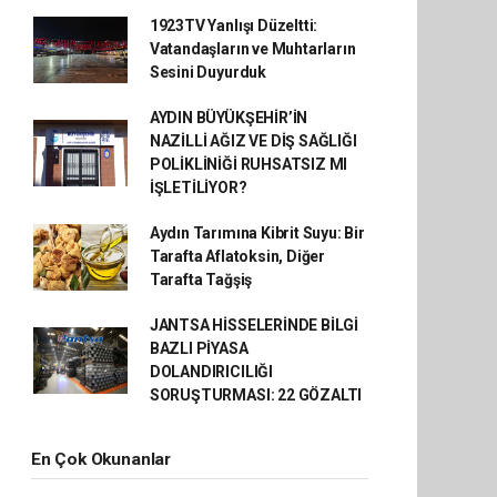
1923TV Yanlışı Düzeltti:
Vatandaşların ve Muhtarların
Sesini Duyurduk
AYDIN BÜYÜKŞEHİR’İN
NAZİLLİ AĞIZ VE DİŞ SAĞLIĞI
POLİKLİNİĞİ RUHSATSIZ MI
İŞLETİLİYOR?
Aydın Tarımına Kibrit Suyu: Bir
Tarafta Aflatoksin, Diğer
Tarafta Tağşiş
JANTSA HİSSELERİNDE BİLGİ
BAZLI PİYASA
DOLANDIRICILIĞI
SORUŞTURMASI: 22 GÖZALTI
En Çok Okunanlar