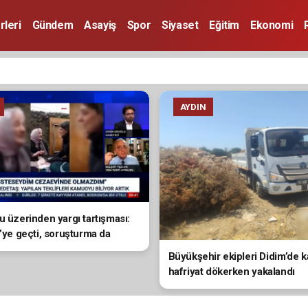
rleri
Gündem
Asayiş
Spor
Siyaset
Eğitim
Ekonomi
AYDIN
u üzerinden yargı tartışması:
i’ye geçti, soruşturma da
a da olmadı”
Büyükşehir ekipleri Didim’de 
hafriyat dökerken yakalandı