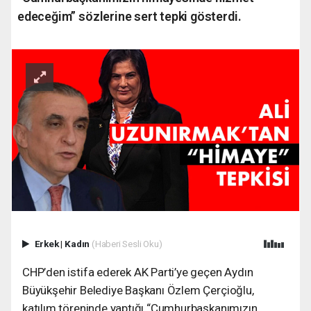
edeceğim” sözlerine sert tepki gösterdi.
Erkek
|
Kadın
(Haberi Sesli Oku)
CHP’den istifa ederek AK Parti’ye geçen Aydın
Büyükşehir Belediye Başkanı Özlem Çerçioğlu,
katılım töreninde yaptığı “Cumhurbaşkanımızın