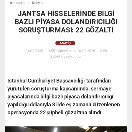
Anasayfa
Asayiş
JANTSA HİSSELERİNDE BİLGİ
BAZLI PİYASA DOLANDIRICILIĞI
SORUŞTURMASI: 22 GÖZALTI
ASAYIŞ
04.02.2026 - 10:55, Güncelleme: 04.02.2026 - 10:58
3053+ kez okundu.
İstanbul Cumhuriyet Başsavcılığı tarafından
yürütülen soruşturma kapsamında, sermaye
piyasalarında bilgi bazlı piyasa dolandırıcılığı
yapıldığı iddiasıyla 8 ilde eş zamanlı düzenlenen
operasyonda 22 şüpheli gözaltına alındı.