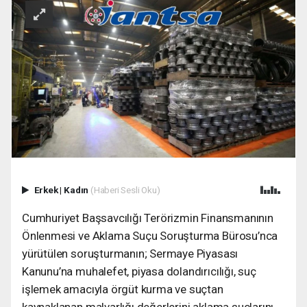
Erkek
|
Kadın
(Haberi Sesli Oku)
Cumhuriyet Başsavcılığı Terörizmin Finansmanının
Önlenmesi ve Aklama Suçu Soruşturma Bürosu’nca
yürütülen soruşturmanın; Sermaye Piyasası
Kanunu’na muhalefet, piyasa dolandırıcılığı, suç
işlemek amacıyla örgüt kurma ve suçtan
kaynaklanan malvarlığı değerlerini aklama suçlarını