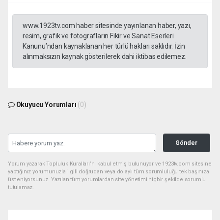
www.1923tv.com haber sitesinde yayınlanan haber, yazı,
resim, grafik ve fotografların Fikir ve Sanat Eserleri
Kanunu’ndan kaynaklanan her türlü hakları saklıdır. İzin
alınmaksızın kaynak gösterilerek dahi iktibas edilemez.
Okuyucu Yorumları
(0)
Gönder
Yorum yazarak Topluluk Kuralları’nı kabul etmiş bulunuyor ve 1923tv.com sitesine
yaptığınız yorumunuzla ilgili doğrudan veya dolaylı tüm sorumluluğu tek başınıza
üstleniyorsunuz. Yazılan tüm yorumlardan site yönetimi hiçbir şekilde sorumlu
tutulamaz.