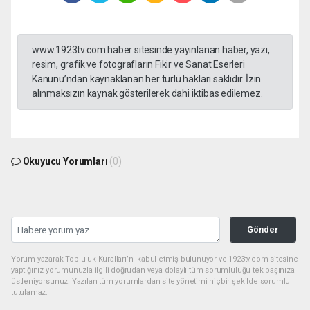
www.1923tv.com haber sitesinde yayınlanan haber, yazı,
resim, grafik ve fotografların Fikir ve Sanat Eserleri
Kanunu’ndan kaynaklanan her türlü hakları saklıdır. İzin
alınmaksızın kaynak gösterilerek dahi iktibas edilemez.
Okuyucu Yorumları
(0)
Gönder
Yorum yazarak Topluluk Kuralları’nı kabul etmiş bulunuyor ve 1923tv.com sitesine
yaptığınız yorumunuzla ilgili doğrudan veya dolaylı tüm sorumluluğu tek başınıza
üstleniyorsunuz. Yazılan tüm yorumlardan site yönetimi hiçbir şekilde sorumlu
tutulamaz.