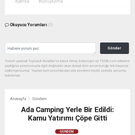
#jantsa
#soruşturma
Okuyucu Yorumları
(0)
Gönder
Yorum yazarak Topluluk Kuralları’nı kabul etmiş bulunuyor ve 1923tv.com sitesine
yaptığınız yorumunuzla ilgili doğrudan veya dolaylı tüm sorumluluğu tek başınıza
üstleniyorsunuz. Yazılan tüm yorumlardan site yönetimi hiçbir şekilde sorumlu
tutulamaz.
Anasayfa
Gündem
Ada Camping Yerle Bir Edildi:
Kamu Yatırımı Çöpe Gitti
GÜNDEM