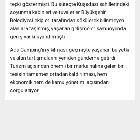
tepki göstermişti. Bu süreçte Kuşadası sahillerindeki
soyunma kabinleri ve tuvaletler Büyükşehir
Belediyesi ekipleri tarafından sökülerek bilinmeyen
alanlara taşınmış, yaşanan gelişmeler kamuoyunda
geniş yankı uyandırmıştı.
Ada Camping’in yıkılması, geçmişte yaşanan bu yetki
ve alan tartışmalarını yeniden gündeme getirdi.
Turizm açısından önemli bir marka haline gelen bir
tesisin tamamen ortadan kaldırılması, hem
ekonomik hem de kamu yönetimi açısından
sorgulanıyor.
Şimdi gözler, alanın geleceğine ve sürecin resmi
açıklamasına çevrilmiş durumda. Kamu kaynaklarıyla
yapılan yatırımların akıbeti ve olası yeni proje
planlamaları önümüzdeki günlerde netlik kazanacak.