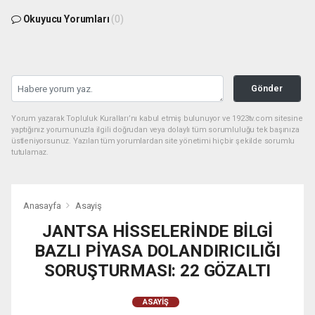
Okuyucu Yorumları
(0)
Gönder
Yorum yazarak Topluluk Kuralları’nı kabul etmiş bulunuyor ve 1923tv.com sitesine
yaptığınız yorumunuzla ilgili doğrudan veya dolaylı tüm sorumluluğu tek başınıza
üstleniyorsunuz. Yazılan tüm yorumlardan site yönetimi hiçbir şekilde sorumlu
tutulamaz.
Anasayfa
Asayiş
JANTSA HİSSELERİNDE BİLGİ
BAZLI PİYASA DOLANDIRICILIĞI
SORUŞTURMASI: 22 GÖZALTI
ASAYIŞ